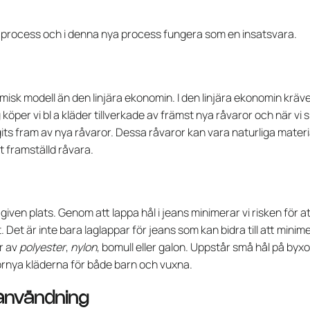
an process och i denna nya process fungera som en insatsvara.
misk modell än den linjära ekonomin. I den linjära ekonomin kräv
 köper vi bl a kläder tillverkade av främst nya råvaror och när vi 
ts fram av nya råvaror. Dessa råvaror kan vara naturliga mater
t framställd råvara.
given plats. Genom att lappa hål i jeans minimerar vi risken för a
t. Det är inte bara laglappar för jeans som kan bidra till att minime
r av
polyester
,
nylon
, bomull eller galon. Uppstår små hål på byx
örnya kläderna för både barn och vuxna.
ranvändning