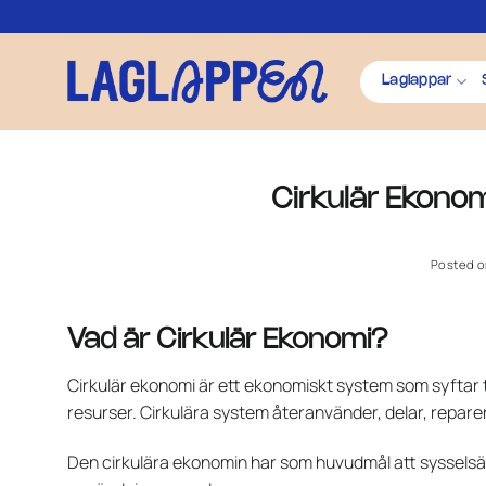
Skip
to
content
Laglappar
Cirkulär Ekonom
Posted 
Vad är Cirkulär Ekonomi?
Cirkulär ekonomi är ett ekonomiskt system som syftar ti
resurser. Cirkulära system återanvänder, delar, reparera
Den cirkulära ekonomin har som huvudmål att sysselsätt