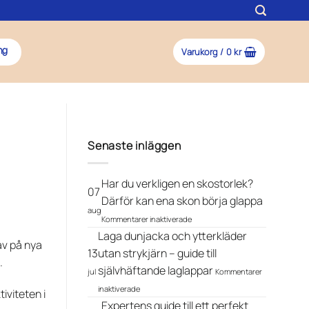
Varukorg /
0
kr
ng
Senaste inläggen
Har du verkligen en skostorlek?
07
Därför kan ena skon börja glappa
aug
för
Kommentarer inaktiverade
Har
Laga dunjacka och ytterkläder
du
av på nya
verkligen
13
utan strykjärn – guide till
.
en
självhäftande laglappar
jul
Kommentarer
skostorlek?
för
Därför
inaktiverade
iviteten i
Laga
kan
Expertens guide till ett perfekt
dunjacka
ena