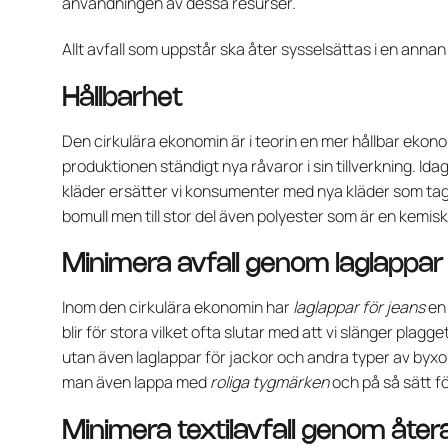
användningen av dessa resurser.
Allt avfall som uppstår ska åter sysselsättas i en ann
Hållbarhet
Den cirkulära ekonomin är i teorin en mer hållbar ekono
produktionen ständigt nya råvaror i sin tillverkning. Idag
kläder ersätter vi konsumenter med nya kläder som tagi
bomull men till stor del även polyester som är en kemisk
Minimera avfall genom laglappar
Inom den cirkulära ekonomin har
laglappar för jeans
en 
blir för stora vilket ofta slutar med att vi slänger plagge
utan även laglappar för jackor och andra typer av byxo
man även lappa med
roliga tygmärken
och på så sätt f
Minimera textilavfall genom åte