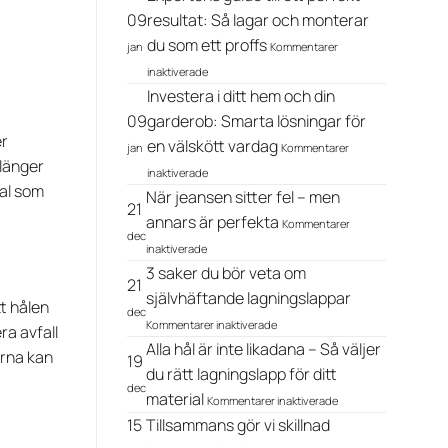
och
09
resultat: Så lagar och monterar
skon
ytterkläder
börja
du som ett proffs
jan
Kommentarer
utan
glappa
för
strykjärn
inaktiverade
Expertens
–
Investera i ditt hem och din
guide
guide
till
09
garderob: Smarta lösningar för
till
ett
självhäftande
er
en välskött vardag
jan
Kommentarer
perfekt
laglappar
slänger
för
resultat:
inaktiverade
Investera
Så
ial som
När jeansen sitter fel – men
i
lagar
21
ditt
annars är perfekta
och
Kommentarer
hem
monterar
dec
för
inaktiverade
och
du
När
din
3 saker du bör veta om
som
jeansen
21
garderob:
ett
sitter
självhäftande lagningslappar
Smarta
proffs
tt hålen
fel
dec
för
lösningar
Kommentarer inaktiverade
–
ra avfall
3
för
men
Alla hål är inte likadana – Så väljer
saker
en
orna kan
19
annars
du
du rätt lagningslapp för ditt
välskött
är
bör
vardag
dec
för
material
perfekta
Kommentarer inaktiverade
veta
Alla
om
15
Tillsammans gör vi skillnad
hål
självhäftande
för
är