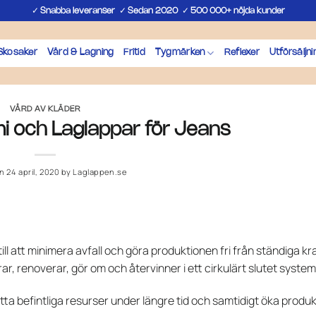
✓
✓
✓
Snabba leveranser
Sedan 2020
500 000+ nöjda kunder
Skosaker
Vård & Lagning
Fritid
Tygmärken
Reflexer
Utförsäljni
VÅRD AV KLÄDER
i och Laglappar för Jeans
on
24 april, 2020
by
Laglappen.se
ll att minimera avfall och göra produktionen fri från ständiga kr
r, renoverar, gör om och återvinner i ett cirkulärt slutet system
a befintliga resurser under längre tid och samtidigt öka produkt