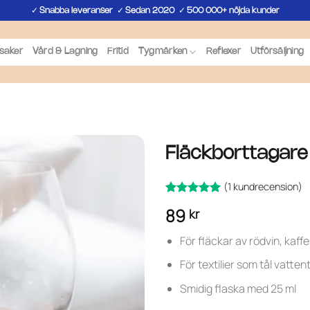
✓
✓
✓
Snabba leveranser
Sedan 2020
500 000+ nöjda kunder
saker
Vård & Lagning
Fritid
Tygmärken
Reflexer
Utförsäljning
Fläckborttagare 
(
1
kundrecension)
Betygsatt
1
5
89
kr
av 5
baserat på
kundrecension
För fläckar av rödvin, kaffe
För textilier som tål vatten
Smidig flaska med 25 ml