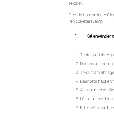
textilier.
Den lilla flaskan innehål
ren polyetersvamp.
Så använder 
Testa produkten på 
Dammsug textilen n
Tryck fram ett lage
Bearbeta fläcken f
Avsluta med att läg
Låt skummet ligga 
Eftertvätta vid be