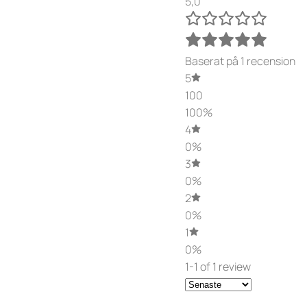
5,0
Baserat på 1 recension
5
100
100%
4
0%
3
0%
2
0%
1
0%
1-1 of 1 review