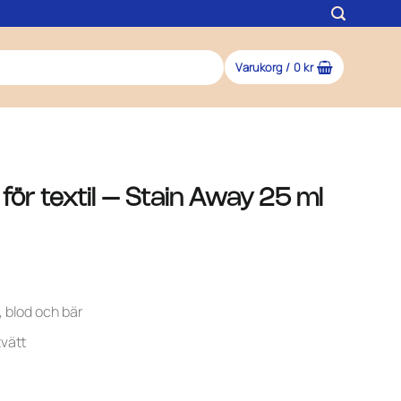
Varukorg /
0
kr
för textil – Stain Away 25 ml
, blod och bär
tvätt