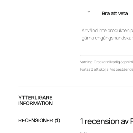
Bra att veta
Använd inte produkten på 
gärna engångshandskar 
Varning: Orsakar allvarlig ögonirr
Fortsätt att skölja. Vid bestående
YTTERLIGARE
INFORMATION
1 recension av
RECENSIONER (1)