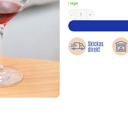
I lager
Fläckborttagare för textil – Sta