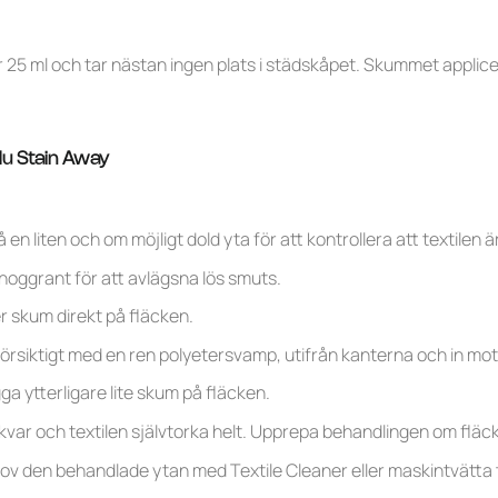
ler 25 ml och tar nästan ingen plats i städskåpet. Skummet applic
du Stain Away
en liten och om möjligt dold yta för att kontrollera att textilen ä
oggrant för att avlägsna lös smuts.
r skum direkt på fläcken.
örsiktigt med en ren polyetersvamp, utifrån kanterna och in mo
ga ytterligare lite skum på fläcken.
kvar och textilen självtorka helt. Upprepa behandlingen om fläck
hov den behandlade ytan med Textile Cleaner eller maskintvätta t