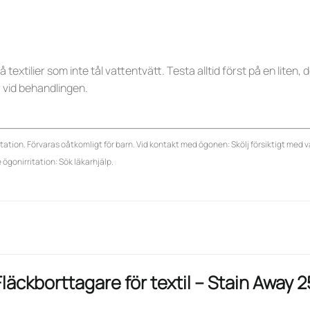
textilier som inte tål vattentvätt. Testa alltid först på en liten
vid behandlingen.
itation. Förvaras oåtkomligt för barn. Vid kontakt med ögonen: Skölj försiktigt med va
 ögonirritation: Sök läkarhjälp.
Fläckborttagare för textil – Stain Away 2