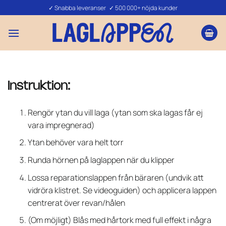
Skip
✓ Snabba leveranser ✓ 500 000+ nöjda kunder
to
content
Instruktion:
Rengör ytan du vill laga (ytan som ska lagas får ej
vara impregnerad)
Ytan behöver vara helt torr
Runda hörnen på laglappen när du klipper
Lossa reparationslappen från bäraren (undvik att
vidröra klistret. Se videoguiden) och applicera lappen
centrerat över revan/hålen
(Om möjligt) Blås med hårtork med full effekt i några