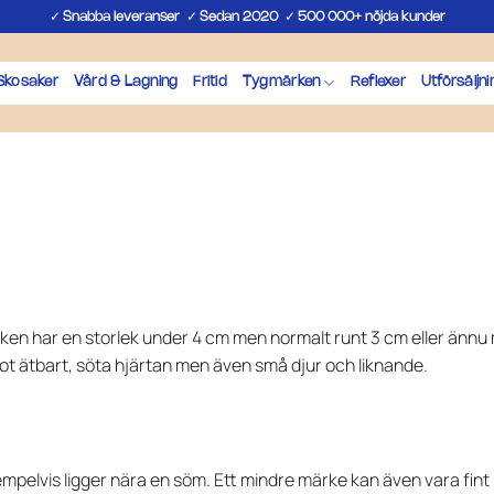
✓
✓
✓
Snabba leveranser
Sedan 2020
500 000+ nöjda kunder
Skosaker
Vård & Lagning
Fritid
Tygmärken
Reflexer
Utförsäljni
ken har en storlek under 4 cm men normalt runt 3 cm eller ännu
ot ätbart, söta hjärtan men även små djur och liknande.
mpelvis ligger nära en söm. Ett mindre märke kan även vara fin