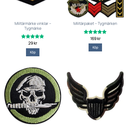
Militärmärke vinklar –
Militärpaket – Tygmärken
Tygmärke
169
kr
Betygsatt
5
29
kr
Betygsatt
av 5
Köp
av 5
4.8
Köp