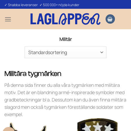
Skip
✓ Snabba leveranser ✓ 500 000+ nöjda kunder
to
content
Militär
Militära tygmärken
På denna sida finner du alla våra tygmärken med militära
motiv. Det är en blandning armé-inspirerade symboler med
gradbeteckningar bl a. Dessutom kan du även finna militära
slagord men också tygmärken föreställande soldater som
exempel.