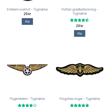
på
Flottan gradbeteckning –
Emblem svartvit – Tygmärke
produktsidan
Tygmärke
29
kr
Köp
29
kr
Betygsatt
av 5
4.5
Köp
Flygemblem – Tygmärke
Förgyllda vingar – Tygmärke