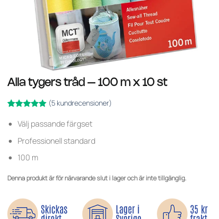
Alla tygers tråd – 100 m x 10 st
(
5
kundrecensioner)
Betygsatt
5
5
Välj passande färgset
av 5
baserat på
Professionell standard
kundrecensioner
100 m
Denna produkt är för närvarande slut i lager och är inte tillgänglig.