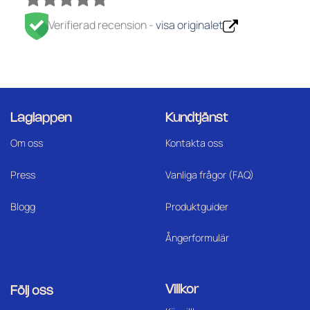
Verifierad recension -
visa originalet
Laglappen
Kundtjänst
Om oss
Kontakta oss
Press
Vanliga frågor (FAQ)
Blogg
Produktguider
Ångerformulär
Villkor
Följ oss