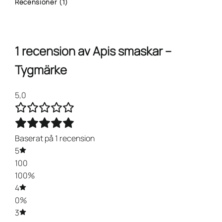
Recensioner (1)
1 recension av
Apis smaskar –
Tygmärke
5,0
Baserat på 1 recension
5
100
100%
4
0%
3