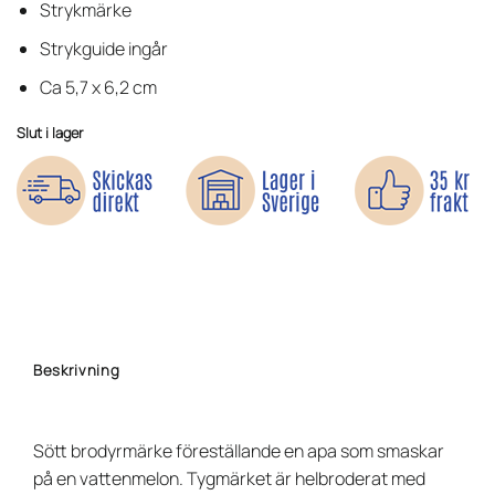
kundrecension
Strykmärke
Strykguide ingår
Ca 5,7 x 6,2 cm
Slut i lager
Beskrivning
Sött brodyrmärke föreställande en apa som smaskar
på en vattenmelon. Tygmärket är helbroderat med