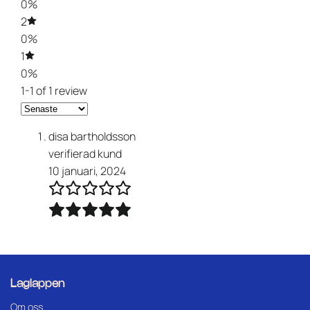
0%
2
0%
1
0%
1-1 of 1 review
disa bartholdsson
verifierad kund
10 januari, 2024
Laglappen
Om oss