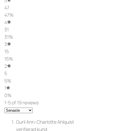
5
47
47%
4
31
31%
3
15
15%
2
5
5%
1
0%
1-5 of 19 reviews
Gurli Ann-Charlotte Ahlquist
verifierad kund