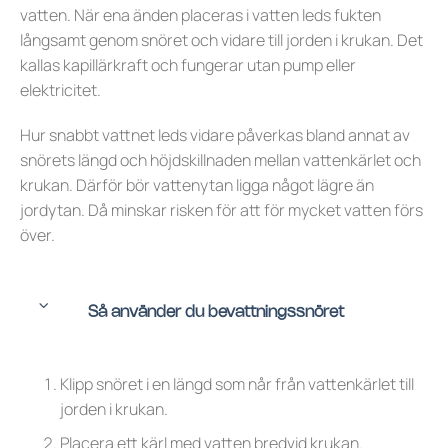
vatten. När ena änden placeras i vatten leds fukten
långsamt genom snöret och vidare till jorden i krukan. Det
kallas kapillärkraft och fungerar utan pump eller
elektricitet.
Hur snabbt vattnet leds vidare påverkas bland annat av
snörets längd och höjdskillnaden mellan vattenkärlet och
krukan. Därför bör vattenytan ligga något lägre än
jordytan. Då minskar risken för att för mycket vatten förs
över.
Så använder du bevattningssnöret
Klipp snöret i en längd som når från vattenkärlet till
jorden i krukan.
Placera ett kärl med vatten bredvid krukan.