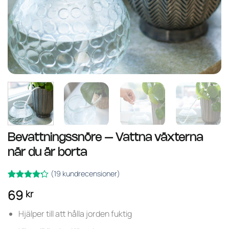
Bevattningssnöre – Vattna växterna
när du är borta
(
19
kundrecensioner)
Betygsatt
19
69
kr
av
4.21
5 baserat
på
Hjälper till att hålla jorden fuktig
kundrecensioner