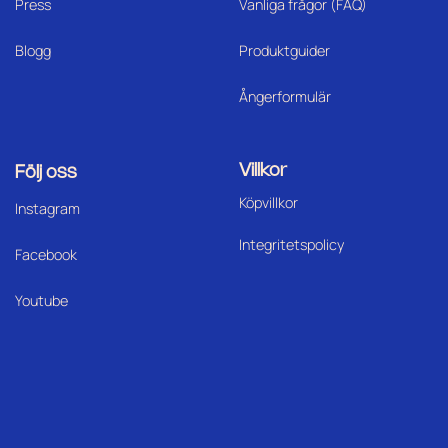
Press
Vanliga frågor (FAQ)
Blogg
Produktguider
Ångerformulär
Villkor
Följ oss
Köpvillkor
I
nstagram
Integritetspolicy
Facebook
Youtube