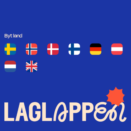
Byt land