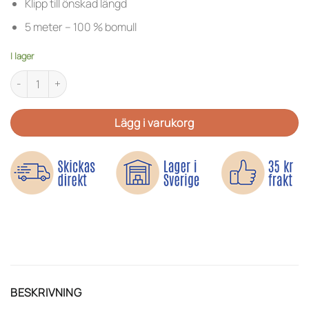
Klipp till önskad längd
5 meter – 100 % bomull
I lager
Bevattningssnöre – Vattna växterna när du är borta mängd
Lägg i varukorg
BESKRIVNING