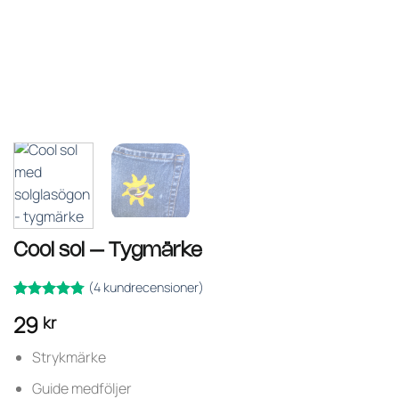
Cool sol – Tygmärke
(
4
kundrecensioner)
Betygsatt
4
29
kr
av 5
4.75
baserat på
kundrecensioner
Strykmärke
Guide medföljer