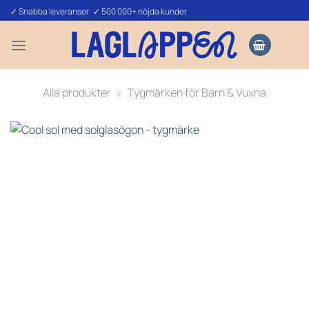
Skip
✓ Snabba leveranser ✓ 500 000+ nöjda kunder
to
content
Alla produkter
»
Tygmärken för Barn & Vuxna