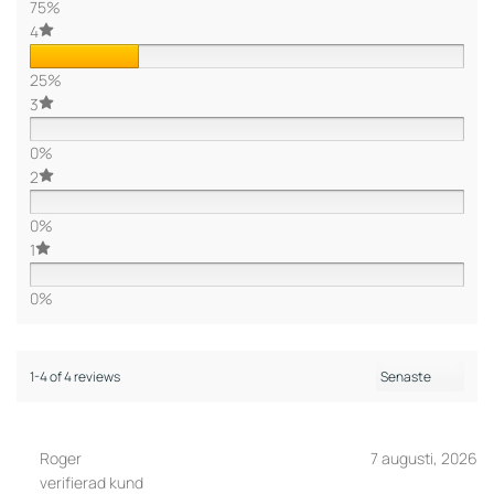
75%
4
25%
3
0%
2
0%
1
0%
1-4 of 4 reviews
Roger
7 augusti, 2026
verifierad kund