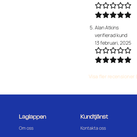
Alan Atkins
verifierad kund
13 februari, 2025
Visa fler recensioner 
Laglappen
Kundtjänst
Om oss
Kontakta oss