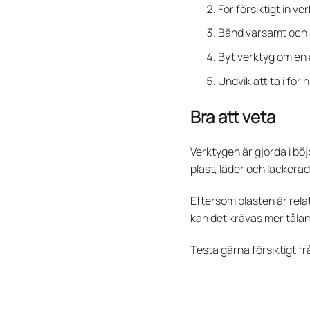
För försiktigt in ve
Bänd varsamt och a
Byt verktyg om en 
Undvik att ta i för 
Bra att veta
Verktygen är gjorda i böj
plast, läder och lackerad
Eftersom plasten är relat
kan det krävas mer tålamo
Testa gärna försiktigt fr