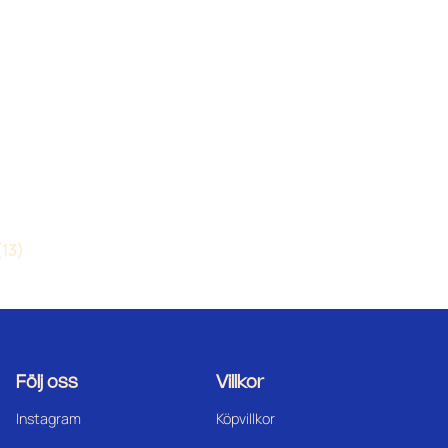
(13)
Följ oss
Villkor
Instagram
Köpvillkor