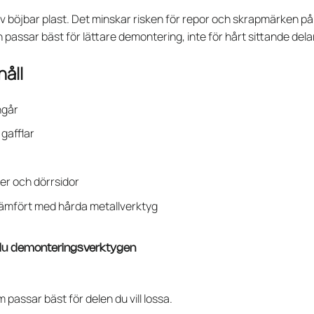
av böjbar plast. Det minskar risken för repor och skrapmärken på p
 passar bäst för lättare demontering, inte för hårt sittande dela
håll
ngår
 gafflar
eler och dörrsidor
 jämfört med hårda metallverktyg
du demonteringsverktygen
m passar bäst för delen du vill lossa.