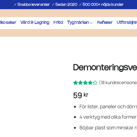
✓
✓
✓
Snabba leveranser
Sedan 2020
500 000+ nöjda kunder
Skosaker
Vård & Lagning
Fritid
Tygmärken
Reflexer
Utförsäljni
Demonteringsverk
(
18
kundrecensione
Betygsatt
18
59
kr
av
4.17
5 baserat
på
För lister, paneler och dörr
kundrecensioner
4 verktyg med olika former
Böjbar plast som minskar r