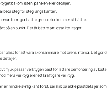
rktyget bakom listen, panelen eller detaljen.
rbeta steg för steg längs kanten.
annan form ger bättre grepp eller kommer åt bättre.
hårt på en punkt. Det är bättre att lossa lite i taget.
bar plast för att vara skonsammare mot bilens interiör. Det gör d
e detaljer.
ivt mjuk passar verktygen bäst för lättare demontering av löstagb
d, flera verktyg eller ett kraftigare verktyg.
ån en mindre synlig kant först, särskilt på äldre plastdetaljer som 