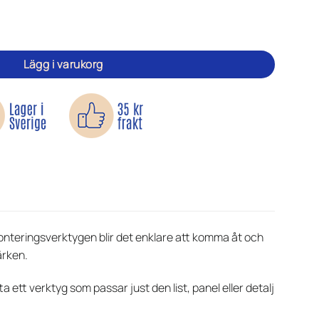
riör mängd
Lägg i varukorg
emonteringsverktygen blir det enklare att komma åt och
ärken.
a ett verktyg som passar just den list, panel eller detalj