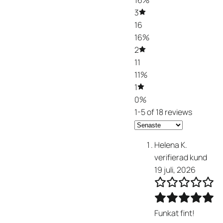
3
16
16%
2
11
11%
1
0%
1-5 of 18 reviews
Helena K.
verifierad kund
19 juli, 2026
Funkat fint!