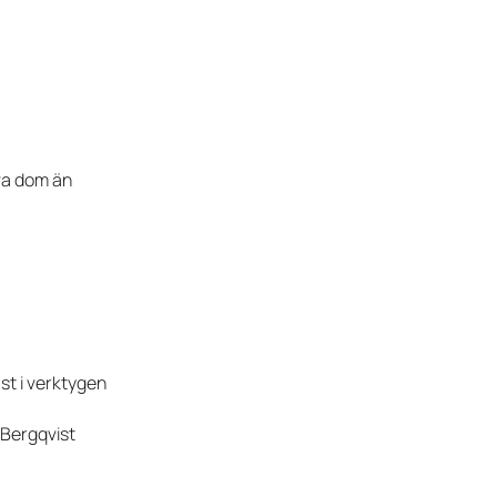
ova dom än
ast i verktygen
 Bergqvist