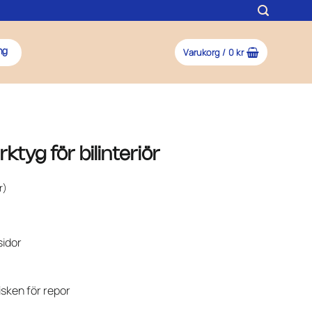
Varukorg /
0
kr
ng
tyg för bilinteriör
r)
sidor
isken för repor