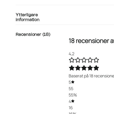
Ytterligare
information
Recensioner (18)
18 recensioner 
4,2
Baserat på 18 recensione
5
55
55%
4
16
16%