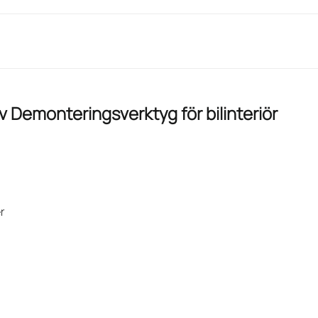
av
Demonteringsverktyg för bilinteriör
r