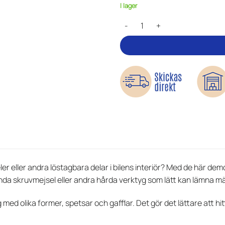
I lager
Demonteringsverktyg för bilinte
neler eller andra löstagbara delar i bilens interiör? Med de här d
ända skruvmejsel eller andra hårda verktyg som lätt kan lämna m
 med olika former, spetsar och gafflar. Det gör det lättare att hitt