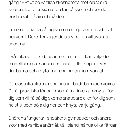
gång? Byt ut de vanliga skosnörena mot elastiska
snören. De töjer sig när du tar på skon och gör det
enklare att få av och på den.
Trä i snörena, ta på dig skorna och justera tills de sitter
bekvämt. Därefter väljer du själv hur du vill avsluta
snörena.
Två olika sorters dubbar medföljer. Du kan välja den
modell som passar skorna bäst – eller hoppa över
dubbarna och knyta snörena precis som vanligt.
De elastiska skosnörena passar både barn och vuxna.
De är praktiska för barn som ännu inte kan knyta, för
dig som vill få på dig skorna snabbare eller för dig som
helst slipper böja dig ner och knyta varje gång.
Snörena fungerar i sneakers, gympaskor och andra
skor med vanliga snörhål. Välj bland många olika färger