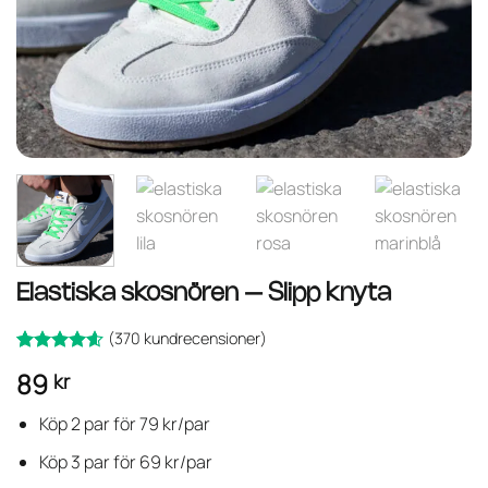
Elastiska skosnören – Slipp knyta
(
370
kundrecensioner)
Betygsatt
370
89
kr
av 5
4.6
baserat på
kundrecensioner
Köp 2 par för 79 kr/par
Köp 3 par för 69 kr/par