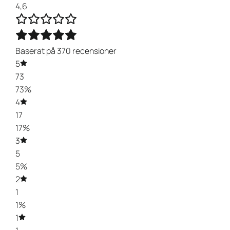
4,6
Baserat på 370 recensioner
5
73
73%
4
17
17%
3
5
5%
2
1
1%
1