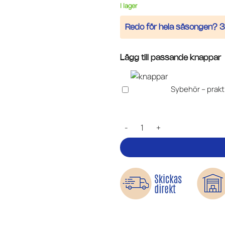
I lager
Redo för hela säsongen? 3 
Lägg till passande knappar
Sybehör – prakt
Fothällor – för overaller och re