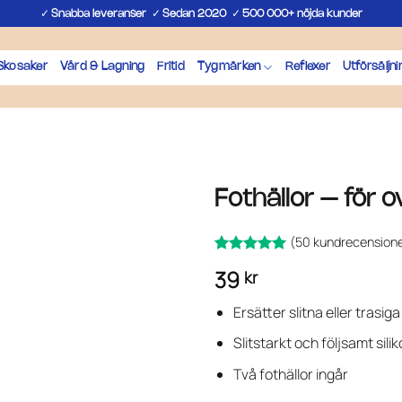
✓
✓
✓
Snabba leveranser
Sedan 2020
500 000+ nöjda kunder
Skosaker
Vård & Lagning
Fritid
Tygmärken
Reflexer
Utförsäljni
Fothällor – för 
(
50
kundrecensione
Betygsatt
50
39
kr
av 5
4.92
baserat på
kundrecensioner
Ersätter slitna eller trasi
Slitstarkt och följsamt sil
Två fothällor ingår