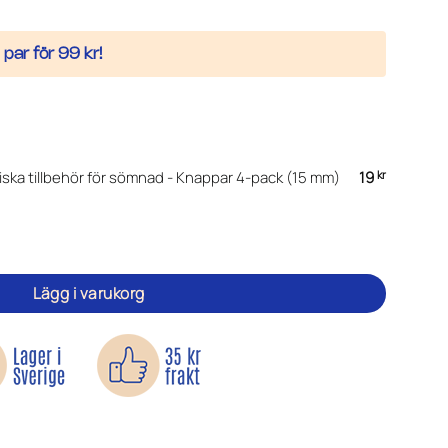
par för 99 kr!
iska tillbehör för sömnad - Knappar 4-pack (15 mm)
19
kr
gnbyxor mängd
Lägg i varukorg