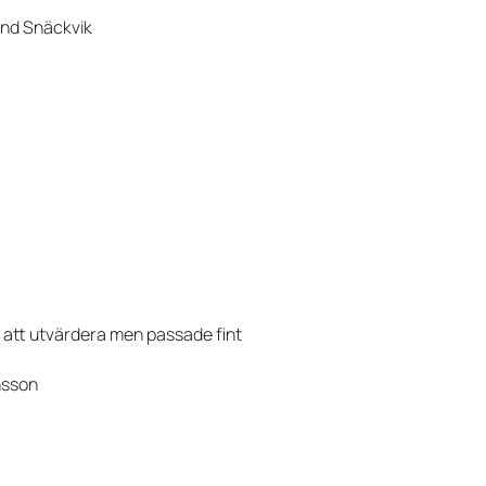
und Snäckvik
r att utvärdera men passade fint
nsson