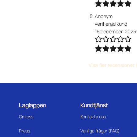
Anonym
verifierad kund
16 december, 2025
Visa fler recensioner 
Laglappen
Kundtjänst
Om oss
Kontakta oss
Press
Vanliga frågor (FAQ)