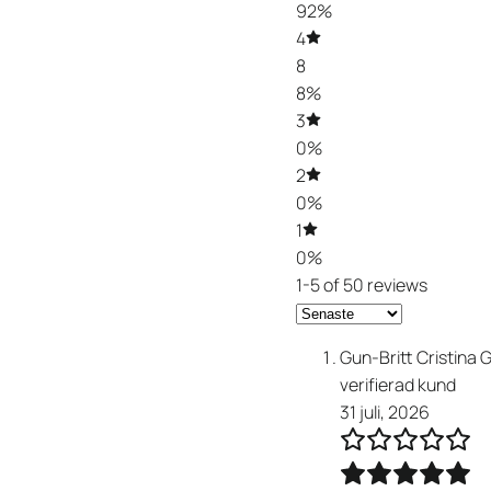
92%
4
8
8%
3
0%
2
0%
1
0%
1-5 of 50 reviews
Gun-Britt Cristina 
verifierad kund
31 juli, 2026