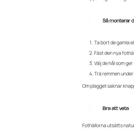
Så monterar d
Ta bort de gamla el
Fäst den nya fothä
Välj de hål som ger
Trä remmen under s
Om plagget saknar knap
Bra att veta
Fothällorna utsätts natur