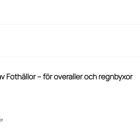
av
Fothällor – för overaller och regnbyxor
er