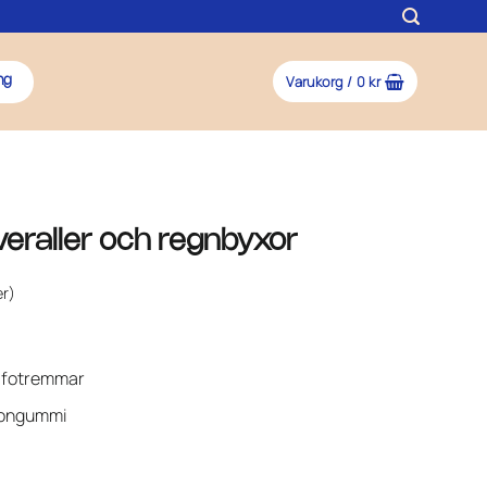
Varukorg /
0
kr
ng
overaller och regnbyxor
r)
ga fotremmar
ikongummi