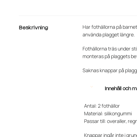
Har fothällorna på barnet
Beskrivning
använda plagget längre.
Fothällorna träs under stö
monteras på plaggets bef
Saknas knappar på plagge
Innehåll och m
Antal: 2 fothällor
Material: silikongummi
Passar till: overaller, r
Knappar ingår inte i gru