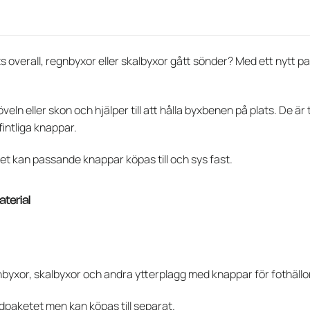
s overall, regnbyxor eller skalbyxor gått sönder? Med ett nytt p
veln eller skon och hjälper till att hålla byxbenen på plats. De är
intliga knappar.
t kan passande knappar köpas till och sys fast.
aterial
egnbyxor, skalbyxor och andra ytterplagg med knappar för fothällo
ndpaketet men kan köpas till separat.