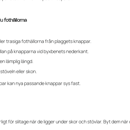
u fothällorna
ler trasiga fothällorna från plaggets knappar.
llan på knapparna vid byxbenets nederkant.
 en lämplig längd.
töveln eller skon.
par kan nya passande knappar sys fast.
ligt för slitage när de ligger under skor och stövlar. Byt dem när 