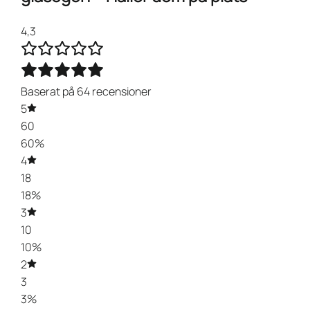
4,3
Baserat på 64 recensioner
5
60
60%
4
18
18%
3
10
10%
2
3
3%