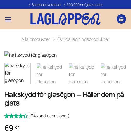
Skip
✓ Snabba leveranser ✓ 500 000+ nöjda kunder
to
content
Alla produkter
»
Övriga lagningsprodukter
Halkskydd för glasögon – Håller dem på
plats
(
64
kundrecensioner)
Betygsatt
64
69
kr
av
4.25