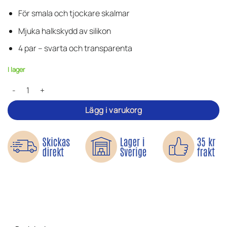
5 baserat
på
För smala och tjockare skalmar
kundrecensioner
Mjuka halkskydd av silikon
4 par – svarta och transparenta
I lager
Halkskydd för glasögon – Håller dem på plats mängd
Lägg i varukorg