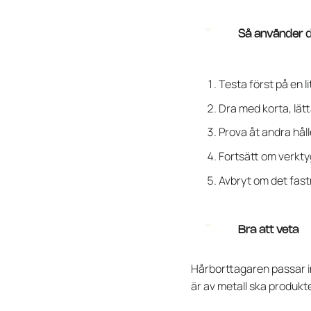
Så använder d
Testa först på en li
Dra med korta, lätta
Prova åt andra håll
Fortsätt om verkty
Avbryt om det fastna
Bra att veta
Hårborttagaren passar in
är av metall ska produkt