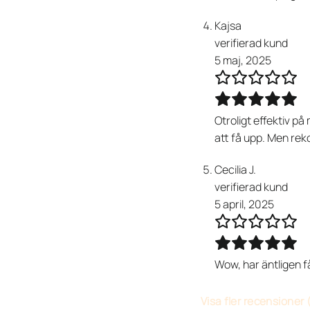
Kajsa
verifierad kund
5 maj, 2025
Otroligt effektiv 
att få upp. Men rek
Cecilia J.
verifierad kund
5 april, 2025
Wow, har äntligen f
Visa fler recensioner 