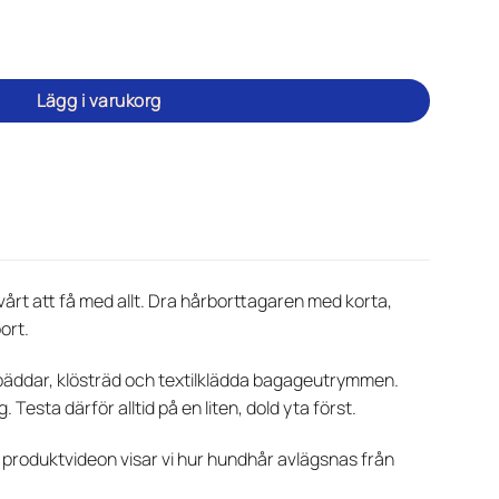
urbäddar mängd
Lägg i varukorg
vårt att få med allt. Dra hårborttagaren med korta,
ort.
rbäddar, klösträd och textilklädda bagageutrymmen.
esta därför alltid på en liten, dold yta först.
I produktvideon visar vi hur hundhår avlägsnas från