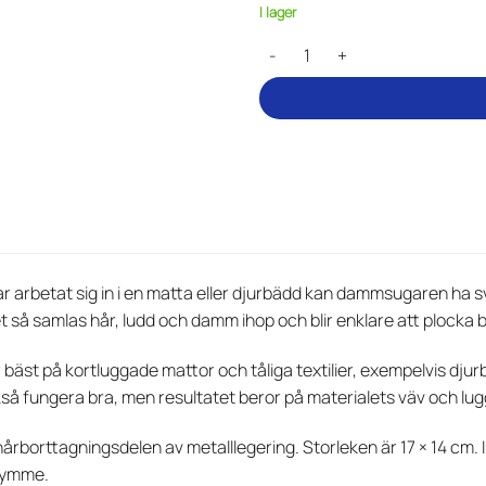
I lager
Hårborttagare för mattor och dj
ar arbetat sig in i en matta eller djurbädd kan dammsugaren ha s
t så samlas hår, ludd och damm ihop och blir enklare att plocka b
bäst på kortluggade mattor och tåliga textilier, exempelvis dju
å fungera bra, men resultatet beror på materialets väv och lugg. T
årborttagningsdelen av metalllegering. Storleken är 17 × 14 cm. 
trymme.