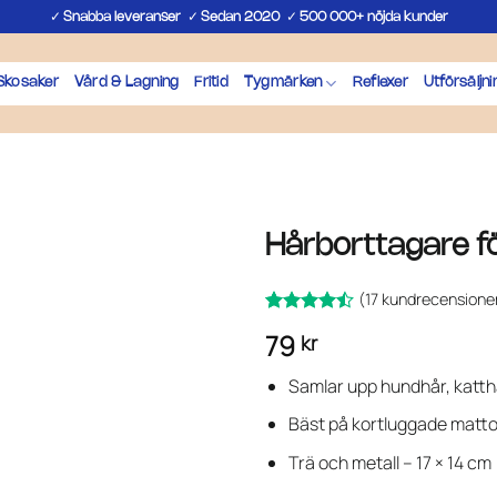
✓
✓
✓
Snabba leveranser
Sedan 2020
500 000+ nöjda kunder
Skosaker
Vård & Lagning
Fritid
Tygmärken
Reflexer
Utförsäljni
Hårborttagare f
(
17
kundrecensione
Betygsatt
17
79
kr
av
4.47
5 baserat
på
Samlar upp hundhår, katth
kundrecensioner
Bäst på kortluggade mattor 
Trä och metall – 17 × 14 cm