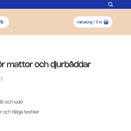
Varukorg /
0
kr
ng
ör mattor och djurbäddar
r)
år och ludd
och tåliga textilier