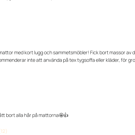
på mattor med kort lugg och sammetsmöbler! Fick bort massor a
ommenderar inte att använda på tex tygsoffa eller kläder, för gr
ått bort alla hår på mattorna🤩👍
(12)