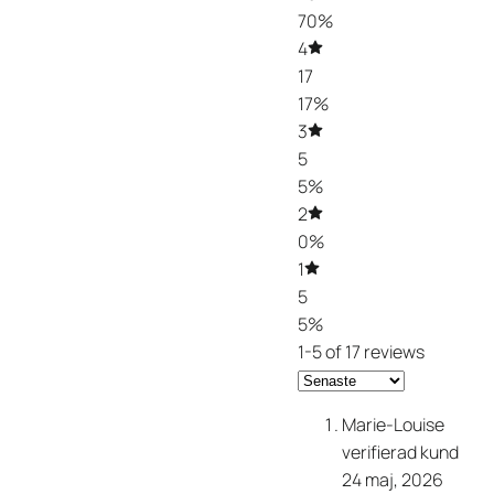
70%
4
17
17%
3
5
5%
2
0%
1
5
5%
1-5 of 17 reviews
Marie-Louise
verifierad kund
24 maj, 2026