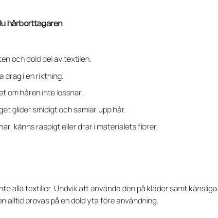
u hårborttagaren
ten och dold del av textilen.
 drag i en riktning.
et om håren inte lossnar.
get glider smidigt och samlar upp hår.
r, känns raspigt eller drar i materialets fibrer.
te alla textilier. Undvik att använda den på kläder samt känslig
en alltid provas på en dold yta före användning.