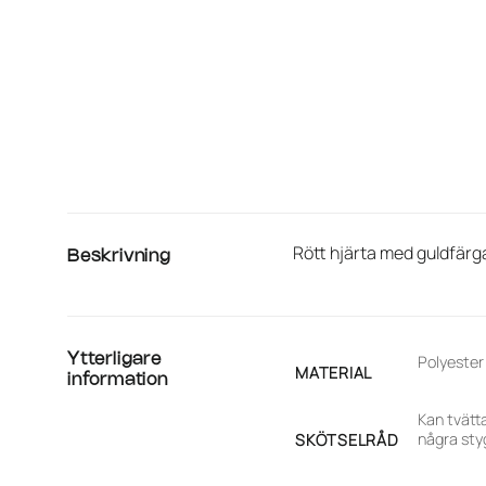
Rött hjärta med guldfärg
Beskrivning
Ytterligare
Polyester
MATERIAL
information
Kan tvätta
några sty
SKÖTSELRÅD