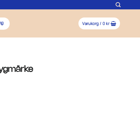
Varukorg /
0
kr
ng
Tygmärke