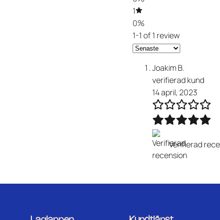
1
0%
1-1 of 1 review
Joakim B.
verifierad kund
14 april, 2023
Verifierad rec
Laglappen
Kundtjänst