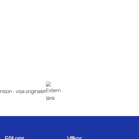
ension -
visa originalet
Följ oss
Villkor