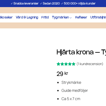
✓
✓
✓
Snabba leveranser
Sedan 2020
500 000+ nöjda kunder
Skosaker
Vård & Lagning
Fritid
Tygmärken
Reflexer
Utförsäljni
Hjärta krona – 
(
1
kundrecension)
Betygsatt
1
5
29
kr
av 5
baserat på
kundrecension
Strykmärke
Guide medföljer
Ca 5 x 7 cm