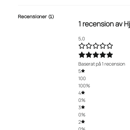
Recensioner (1)
1 recension av
H
5,0
Baserat på 1 recension
5
100
100%
4
0%
3
0%
2
0%