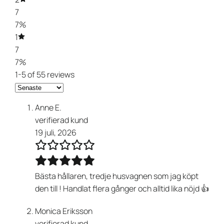
7
7%
1
7
7%
1-5 of 55 reviews
Anne E.
verifierad kund
19 juli, 2026
Bästa hållaren, tredje husvagnen som jag köpt
den till ! Handlat flera gånger och alltid lika nöjd 👍
Monica Eriksson
verifierad kund