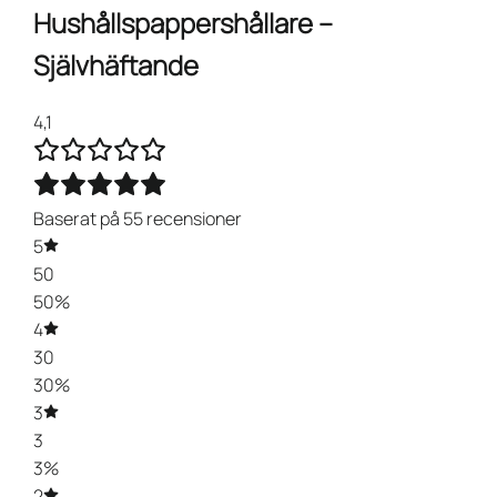
Hushållspappershållare –
Självhäftande
4,1
Baserat på 55 recensioner
5
50
50%
4
30
30%
3
3
3%
2