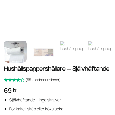
Hushållspappershållare – Självhäftande
(
55
kundrecensioner)
Betygsatt
55
69
kr
av
4.11
5 baserat
på
Självhäftande – inga skruvar
kundrecensioner
För kakel, skåp eller kökslucka