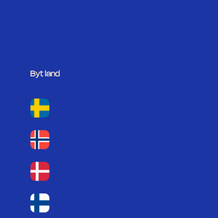
Byt land