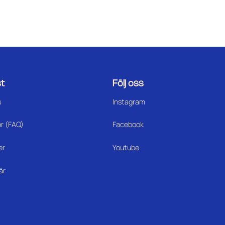
t
Följ oss
s
Instagram
or (FAQ)
Facebook
er
Youtube
är