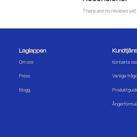
There are no reviews yet
Laglappen
Kundtjäns
Om oss
Kontakta os
Press
Vanliga fråg
Blogg
Produktguid
Ångerformul