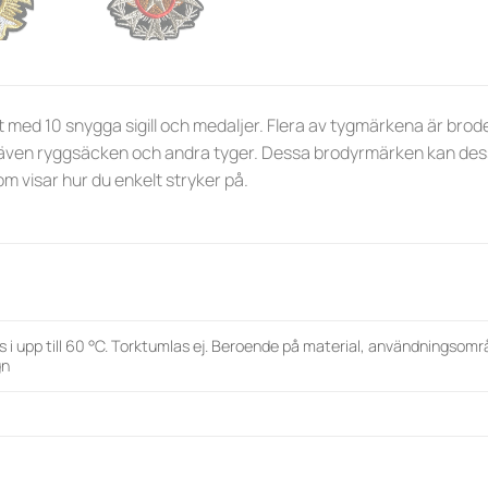
t med 10 snygga sigill och medaljer. Flera av tygmärkena är bro
 även ryggsäcken och andra tyger. Dessa brodyrmärken kan dess
om visar hur du enkelt stryker på.
s i upp till 60 °C. Torktumlas ej. Beroende på material, användningsomr
gn