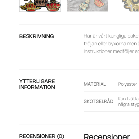
Här är vårt kungliga pake
BESKRIVNING
tröjan eller byxorna men
Instruktioner medföljer s
YTTERLIGARE
MATERIAL
Polyester
INFORMATION
Kan tvätta
SKÖTSELRÅD
några sty
Recensioner
RECENSIONER (0)