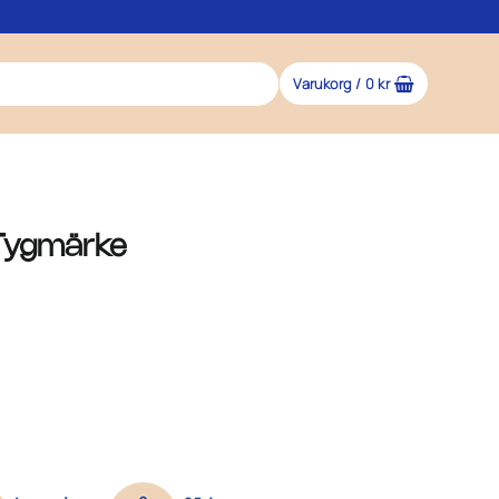
Varukorg /
0
kr
– Tygmärke