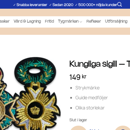
✓
✓
✓
Snabba leveranser
Sedan 2020
500 000+ nöjda kunder
saker
Vård & Lagning
Fritid
Tygmärken
Reflexer
Utförsäljning
Kungliga sigill 
149
kr
Strykmärke
Guide medföljer
Olika storlekar
Slut i lager