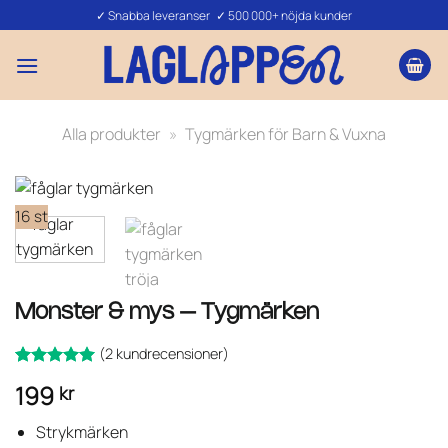
Skip
✓ Snabba leveranser ✓ 500 000+ nöjda kunder
to
content
Alla produkter
»
Tygmärken för Barn & Vuxna
16 st
Monster & mys – Tygmärken
(
2
kundrecensioner)
Betygsatt
2
5
199
kr
av 5
baserat på
kundrecensioner
Strykmärken