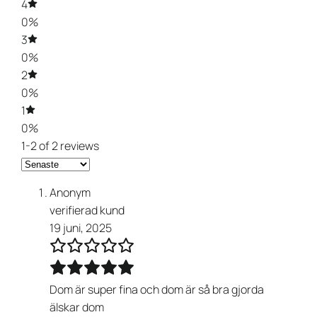
4
0%
3
0%
2
0%
1
0%
1-2 of 2 reviews
Anonym
verifierad kund
19 juni, 2025
Dom är super fina och dom är så bra gjorda
älskar dom