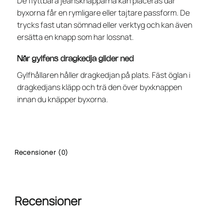
De flyttbara jeansknapparna kan placeras där
byxorna får en rymligare eller tajtare passform. De
trycks fast utan sömnad eller verktyg och kan även
ersätta en knapp som har lossnat.
När gylfens dragkedja glider ned
Gylfhållaren håller dragkedjan på plats. Fäst öglan i
dragkedjans kläpp och trä den över byxknappen
innan du knäpper byxorna.
Recensioner (0)
Recensioner