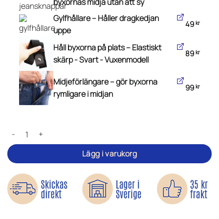
byxornas midja utan att sy
Gylfhållare – Håller dragkedjan
49
kr
uppe
Håll byxorna på plats – Elastiskt
89
kr
skärp - Svart - Vuxenmodell
Midjeförlängare – gör byxorna
99
kr
rymligare i midjan
Passforms-Kitet - Byxor & Midja mängd
Lägg i varukorg