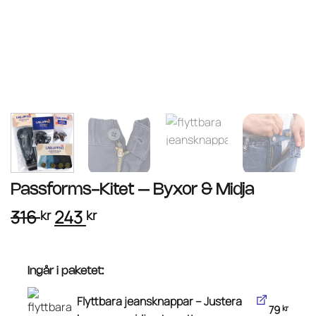
Passforms-Kitet – Byxor & Midja
Det
Det
316
243
kr
kr
ursprungliga
nuvarande
priset
priset
var:
är:
Ingår i paketet:
316 kr.
243 kr.
Flyttbara jeansknappar – Justera
79
kr