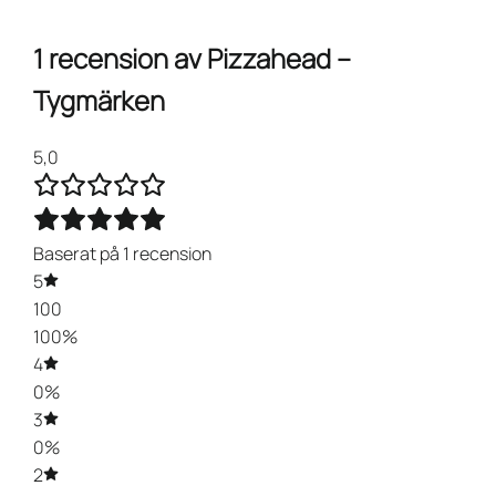
1 recension av
Pizzahead –
Tygmärken
5,0
Baserat på 1 recension
5
100
100%
4
0%
3
0%
2