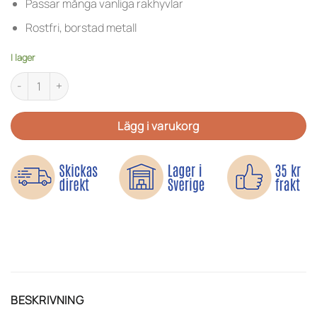
Passar många vanliga rakhyvlar
Rostfri, borstad metall
I lager
Rakhyvelshållare – Självhäftande i borstad metall mängd
Lägg i varukorg
BESKRIVNING