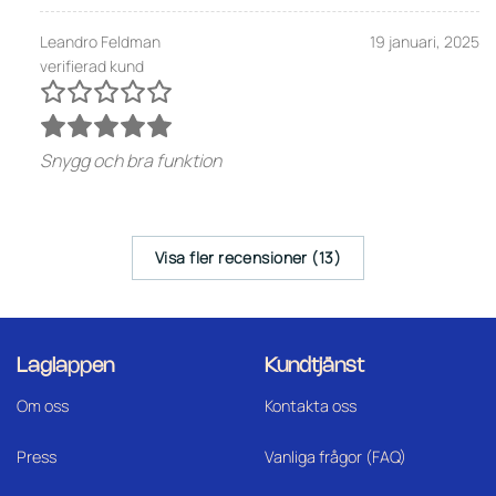
Leandro Feldman
19 januari, 2025
verifierad kund
Snygg och bra funktion
Visa fler recensioner (13)
Laglappen
Kundtjänst
Om oss
Kontakta oss
Press
Vanliga frågor (FAQ)