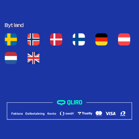
Byt land