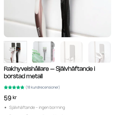
Rakhyvelshållare – Självhäftande i
borstad metall
(
18
kundrecensioner)
Betygsatt
18
59
kr
av 5
4.89
baserat på
kundrecensioner
Självhäftande – ingen borrning