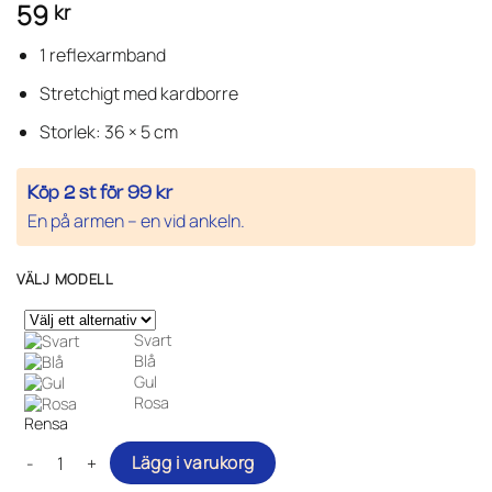
59
kr
av
4.42
5 baserat
på
1 reflexarmband
kundrecensioner
Stretchigt med kardborre
Storlek: 36 × 5 cm
Köp 2 st för 99 kr
En på armen – en vid ankeln.
VÄLJ MODELL
Svart
Blå
Gul
Rosa
Rensa
Reflexarmband med kardborre mängd
Lägg i varukorg