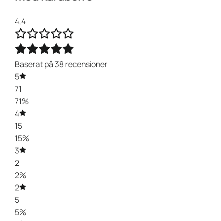
4,4
Baserat på 38 recensioner
5
71
71%
4
15
15%
3
2
2%
2
5
5%