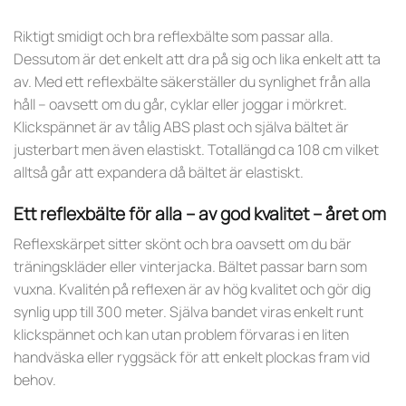
Riktigt smidigt och bra reflexbälte som passar alla.
Dessutom är det enkelt att dra på sig och lika enkelt att ta
av. Med ett reflexbälte säkerställer du synlighet från alla
håll – oavsett om du går, cyklar eller joggar i mörkret.
Klickspännet är av tålig ABS plast och själva bältet är
justerbart men även elastiskt. Totallängd ca 108 cm vilket
alltså går att expandera då bältet är elastiskt.
Ett reflexbälte för alla – av god kvalitet – året om
Reflexskärpet sitter skönt och bra oavsett om du bär
träningskläder eller vinterjacka. Bältet passar barn som
vuxna. Kvalitén på reflexen är av hög kvalitet och gör dig
synlig upp till 300 meter. Själva bandet viras enkelt runt
klickspännet och kan utan problem förvaras i en liten
handväska eller ryggsäck för att enkelt plockas fram vid
behov.