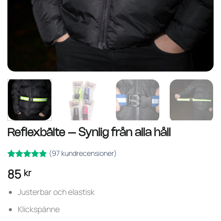
Reflexbälte – Synlig från alla håll
(
97
kundrecensioner)
Betygsatt
97
85
kr
av 5
4.87
baserat på
kundrecensioner
Justerbar och elastisk
Klickspänne