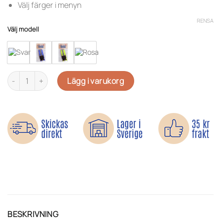
Välj färger i menyn
RENSA
Välj modell
Reflexbälte - Synlig från alla håll mängd
Lägg i varukorg
BESKRIVNING