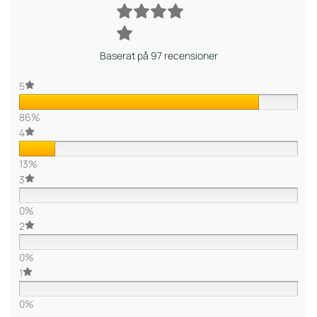
Baserat på 97 recensioner
5
86%
4
13%
3
0%
2
0%
1
0%