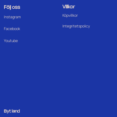
Villkor
Följ oss
Köpvillkor
I
nstagram
Integritetspolicy
Facebook
Youtube
Byt land