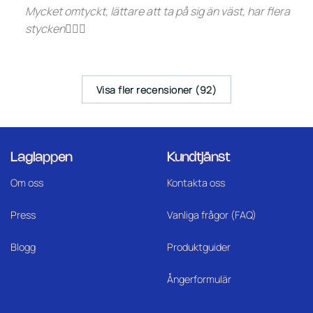
Mycket omtyckt, lättare att ta på sig än väst, har flera
stycken👍🏼😁
Visa fler recensioner (92)
Laglappen
Kundtjänst
Om oss
Kontakta oss
Press
Vanliga frågor (FAQ)
Blogg
Produktguider
Ångerformulär