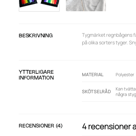
Tygmärket regnbågens fär
BESKRIVNING
på olika sorters tyger. 
YTTERLIGARE
MATERIAL
Polyester
INFORMATION
Kan tvätta
SKÖTSELRÅD
några sty
4 recensioner 
RECENSIONER (4)