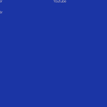
er
Youtube
är