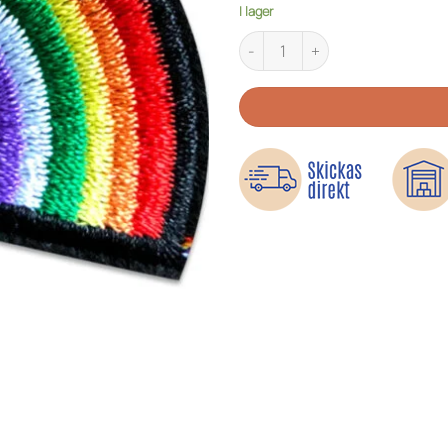
I lager
Regnbågens färger - Tygmärke 