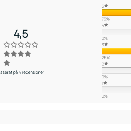
5
75%
4
4,5
0%
3
25%
2
aserat på 4 recensioner
0%
1
0%