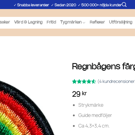
✓
✓
✓
Snabba leveranser
Sedan 2020
500 000+ nöjda kunder
saker
Vård & Lagning
Fritid
Tygmärken
Reflexer
Utförsäljning
Regnbågens fär
(
4
kundrecensioner
Betygsatt
4
29
kr
av 5
4.5
baserat på
kundrecensioner
Strykmärke
Guide medföljer
Ca 4,3×3,4 cm.