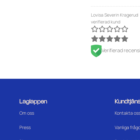
Lovisa Severin Kragerud
verifierad kund
Verifierad recens
Laglappen
Kundtjäns
Om oss
Kontakta os
Press
Vanliga fråg