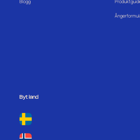
Blogg
Produktguid
Ångerformul
Byt land