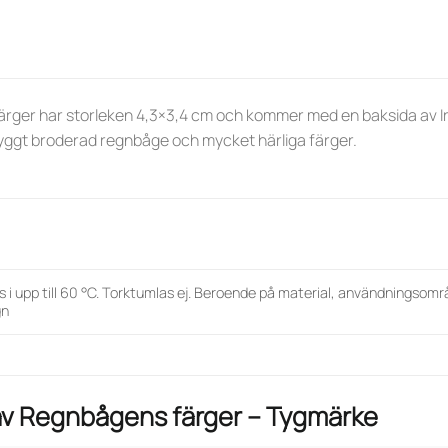
ger har storleken 4,3×3,4 cm och kommer med en baksida av Iro
Snyggt broderad regnbåge och mycket härliga färger.
s i upp till 60 °C. Torktumlas ej. Beroende på material, användningsomr
gn
av
Regnbågens färger – Tygmärke