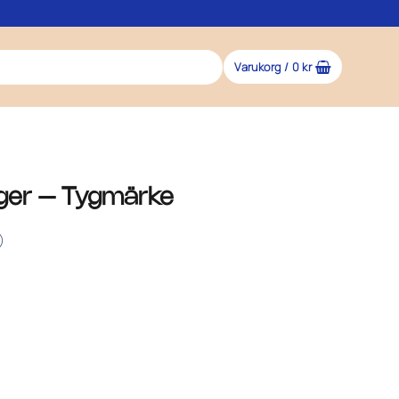
Varukorg /
0
kr
ger – Tygmärke
)