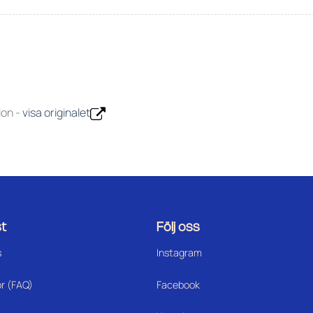
ion -
visa originalet
t
Följ oss
s
Instagram
or (FAQ)
Facebook