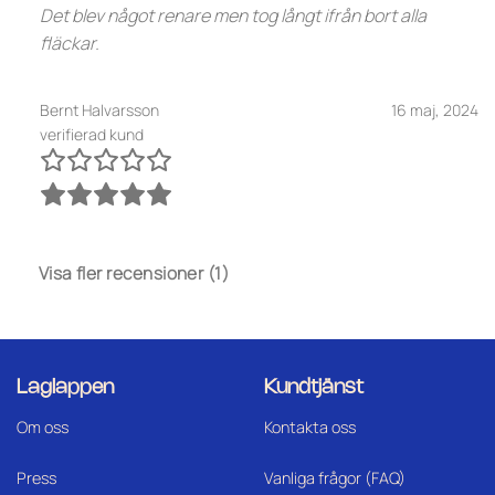
Det blev något renare men tog långt ifrån bort alla
fläckar.
Bernt Halvarsson
16 maj, 2024
verifierad kund
Visa fler recensioner (1)
Laglappen
Kundtjänst
Om oss
Kontakta oss
Press
Vanliga frågor (FAQ)