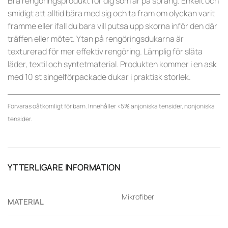
Bra rengöringsprodukt för dig som är på språng. Enkelt och
smidigt att alltid bära med sig och ta fram om olyckan varit
framme eller ifall du bara vill putsa upp skorna inför den där
träffen eller mötet. Ytan på rengöringsdukarna är
texturerad för mer effektiv rengöring. Lämplig för släta
läder, textil och syntetmaterial. Produkten kommer i en ask
med 10 st singelförpackade dukar i praktisk storlek.
Förvaras oåtkomligt för barn. Innehåller <5% anjoniska tensider, nonjoniska
tensider.
YTTERLIGARE INFORMATION
Mikrofiber
MATERIAL