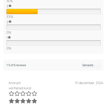
16%
3
33%
2
0%
1
0%
1-5 of 6 reviews
Anonym
31 december, 2024
verifierad kund