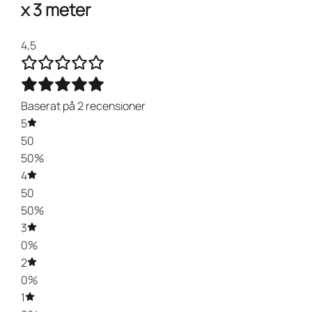
x 3 meter
4,5
Baserat på 2 recensioner
5
50
50%
4
50
50%
3
0%
2
0%
1