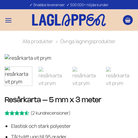
Skip
✓ Snabba leveranser ✓ 500 000+ nöjda kunder
to
content
Alla produkter
»
Övriga lagningsprodukter
Resårkarta – 5 mm x 3 meter
(
2
kundrecensioner)
Betygsatt
2
Elastisk och stark polyester
av 5
4.5
baserat på
Tål tvätt upp till 95 grader
kundrecensioner