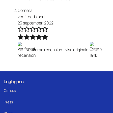
Cornelia
verifierad kund
23 september, 2022
Verifierad recension -
visa originalet
Laglappen
Om oss
Press