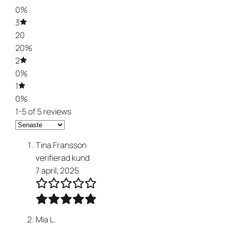
0%
3
20
20%
2
0%
1
0%
1-5 of 5 reviews
Tina Fransson
verifierad kund
7 april, 2025
Mia L.