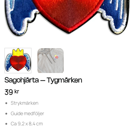
Sagohjärta – Tygmärken
39
kr
Strykmärken
Guide medföljer
Ca 9,2 x 8,4 cm