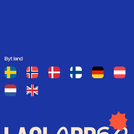
Byt land