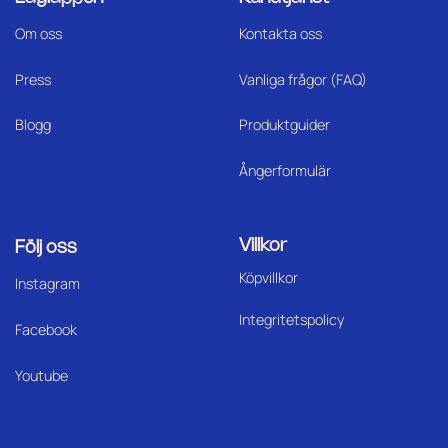
Om oss
Kontakta oss
Press
Vanliga frågor (FAQ)
Blogg
Produktguider
Ångerformulär
Villkor
Följ oss
Köpvillkor
I
nstagram
Integritetspolicy
Facebook
Youtube