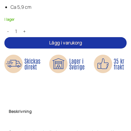
Ca 5,9 cm
I lager
Somrig prästkrage - Tygmärke mängd
Lägg i varukorg
Beskrivning