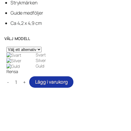
på
Strykmärken
kundrecensioner
Guide medföljer
Ca 4,2 x 4,9 cm
VÄLJ MODELL
Svart
Silver
Guld
Rensa
Tre stjärnor - Tygmärken mängd
Lägg i varukorg