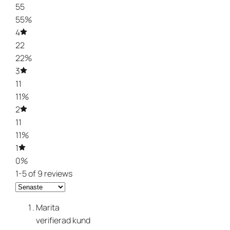
55
55%
4
22
22%
3
11
11%
2
11
11%
1
0%
1-5 of 9 reviews
Marita
verifierad kund