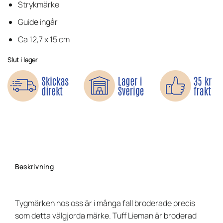
kundrecensioner
Strykmärke
Guide ingår
Ca 12,7 x 15 cm
Slut i lager
Beskrivning
Tygmärken hos oss är i många fall broderade precis
som detta välgjorda märke. Tuff Lieman är broderad