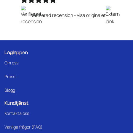
Verifierad recension -
visa originalet
Laglappen
Om oss
Press
Blogg
Kundtjänst
Kontakta oss
Vanliga frågor (FAQ)