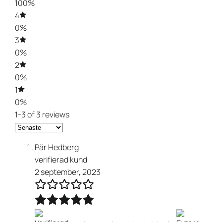
100%
4
0%
3
0%
2
0%
1
0%
1-3 of 3 reviews
Pär Hedberg
verifierad kund
2 september, 2023