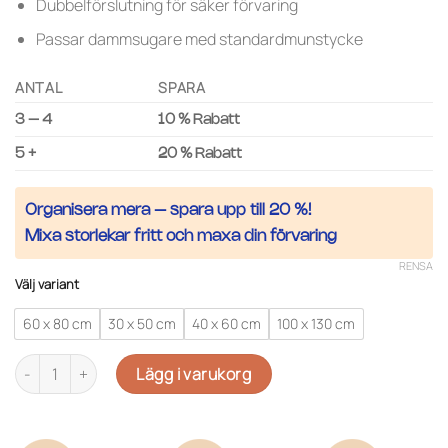
99 kr
Dubbelförslutning för säker förvaring
Passar dammsugare med standardmunstycke
ANTAL
SPARA
3 – 4
10 % Rabatt
5 +
20 % Rabatt
Organisera mera – spara upp till 20 %!
Mixa storlekar fritt och maxa din förvaring
RENSA
Välj variant
60 x 80 cm
30 x 50 cm
40 x 60 cm
100 x 130 cm
Vakuumpåsar - Gör plats & förvara säkert mängd
Lägg i varukorg