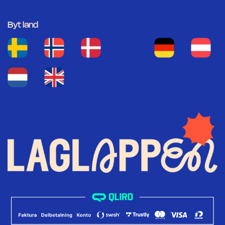
Byt land