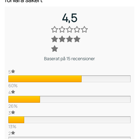
4,5
Baserat på 15 recensioner
5
60%
4
26%
3
13%
2