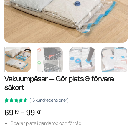
Vakuumpåsar – Gör plats & förvara
säkert
(
15
kundrecensioner)
Betygsatt
15
Prisintervall:
69
–
99
kr
kr
av
4.47
69 kr
5 baserat
på
Sparar plats i garderob och förråd
till
kundrecensioner