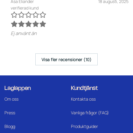
Åsa Eliander
18 augusti, 2025
verifierad kund
Ej använt än
Visa fler recensioner (10)
Laglappen
Kundtjänst
Om oss
Kontakta oss
Press
Vanliga frågor (FAQ)
Blogg
Produktguider