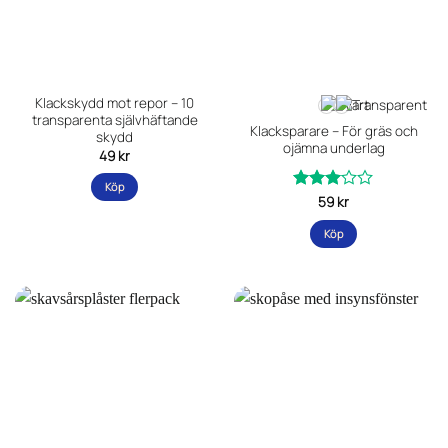
Klackskydd mot repor – 10
transparenta självhäftande
Klacksparare – För gräs och
skydd
ojämna underlag
49
kr
Köp
Betygsatt
59
kr
av
3
Köp
5
Den
här
produkten
har
flera
varianter.
De
olika
alternativen
kan