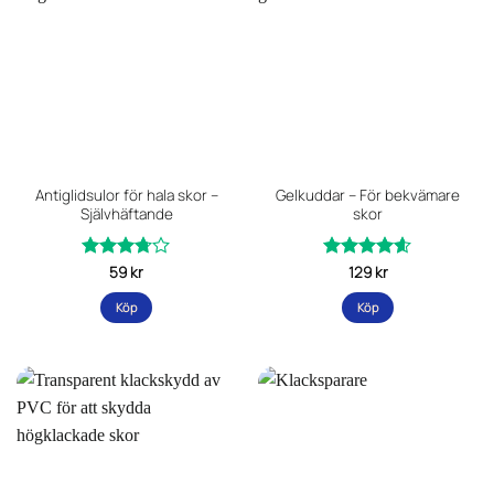
Antiglidsulor för hala skor –
Gelkuddar – För bekvämare
Självhäftande
skor
Betygsatt
59
kr
Betygsatt
129
kr
av
av
3.69
4.54
Köp
Köp
5
5