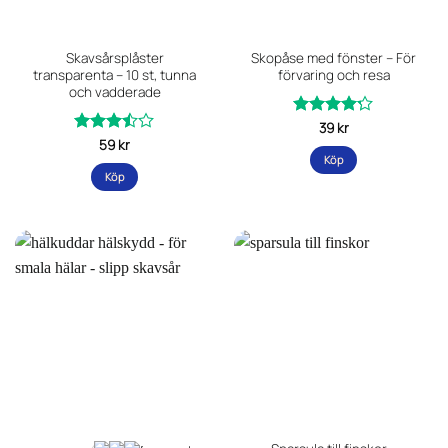
väljas
på
Skavsårsplåster
Skopåse med fönster – För
produktsidan
transparenta – 10 st, tunna
förvaring och resa
och vadderade
Betygsatt
39
kr
av 5
Betygsatt
59
kr
4.2
Köp
3.44
Köp
av 5