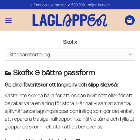
Skip
✓ Snabba leveranser ✓ 500 000+ nöjda kunder
to
content
Skofix
👟 Skofix & bättre passform
Ge dina favoritskor ett längre liv och slipp skavsår
Kasta inte skorna bara för att insidan blivit nött eller för att
de råkar vara en aning för stora. Här har vi samlat smarta,
självhäftande lagningslappar och inlägg som gör det enkelt
att reparera trasiga hälkappor, fixa hål vid tårna och fylla ut
glappande skor – helt utan att du behöver sy.