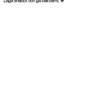
Laga snabbt och gå bekvämt. 💛