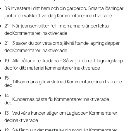
och
Exp
09
Investera i ditt hem och din garderob: Smarta lösningar
ytterklä
gui
för
jan
för en välskött vardag
Kommentarer inaktiverade
utan
till
Invester
strykjär
21
När jeansen sitter fel – men annars är perfekta
ett
i
–
för
dec
Kommentarer inaktiverade
perf
ditt
guide
När
resu
21
3 saker du bör veta om självhäftande lagningslappar
hem
till
jeansen
Så
för
dec
Kommentarer inaktiverade
och
självhä
sitter
laga
3
din
19
Alla hål är inte likadana – Så väljer du rätt lagningslapp
laglappa
fel
och
saker
garderob
för
dec
för ditt material
Kommentarer inaktiverade
–
mon
du
Smarta
Alla
men
15
du
bör
lösningar
för
Tillsammans gör vi skillnad
Kommentarer inaktiverade
hål
annars
dec
som
veta
för
Till
är
är
ett
om
14
en
gör
inte
perfekta
för
Kundernas bästa fix
Kommentarer inaktiverade
prof
självhäftande
dec
välskött
vi
likadana
Kundernas
lagningslappar
vardag
skil
–
13
Vad våra kunder säger om Laglappen
Kommentarer
bästa
Så
för
dec
inaktiverade
fix
väljer
Vad
12
Så får du ut det mesta av din produkt
Kommentarer