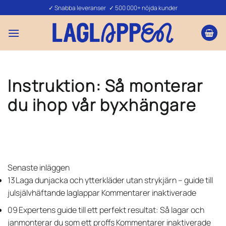
Skip
✓ Snabba leveranser ✓ 500 000+ nöjda kunder
to
content
Instruktion: Så monterar
du ihop vår byxhängare
Senaste inläggen
13
Laga dunjacka och ytterkläder utan strykjärn – guide till
för
jul
självhäftande laglappar
Kommentarer inaktiverade
Laga
09
Expertens guide till ett perfekt resultat: Så lagar och
dunjack
för
jan
monterar du som ett proffs
Kommentarer inaktiverade