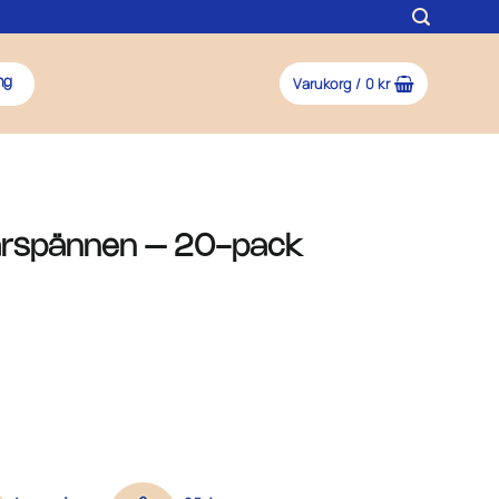
Varukorg /
0
kr
ng
årspännen – 20-pack