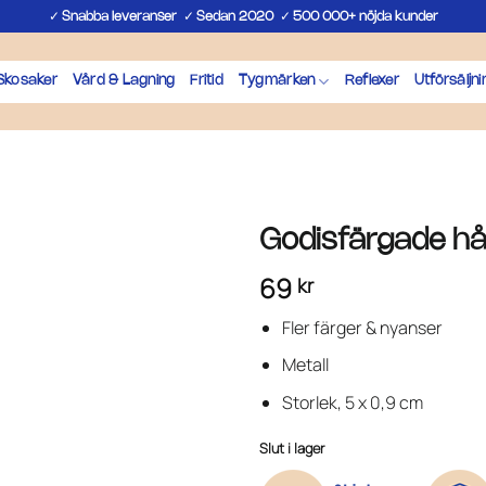
✓
✓
✓
Snabba leveranser
Sedan 2020
500 000+ nöjda kunder
Skosaker
Vård & Lagning
Fritid
Tygmärken
Reflexer
Utförsäljni
Godisfärgade h
69
kr
Fler färger & nyanser
Metall
Storlek, 5 x 0,9 cm
Slut i lager