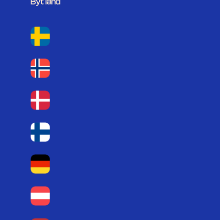
Byt land