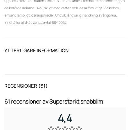
uppsök läkare. Om huden klistras samman, undvik försök att med kraft frigöra
de berörda delarna. Skölj rikligt med vatten och lossa försiktigt. Vid behov,
använd lämpligt lösningsmedel. Undvik långvarig inandning av ångorna.
Innehåller etyl-2cyanoakrylat 80-100%.
YTTERLIGARE INFORMATION
RECENSIONER (61)
61 recensioner av
Superstarkt snabblim
4,4