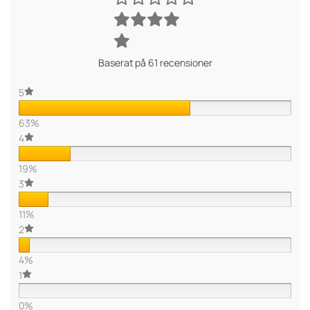
Baserat på 61 recensioner
5
63%
4
19%
3
11%
2
4%
1
0%