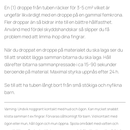
En (1) droppe från tuben räcker för 3-5 cm² vilket är
ungefär likvärdigt med en droppe på en gammal femkrona.
Fler droppar än så bidrar inte till en bättre hållfasthet.
Använd med fördel skyddshandskar så slipper du få
problem med att limma ihop dina fingrar.
När du droppat en droppe på materialet du ska laga ser du
till att snabbt lägga samman bitarna du ska laga. Håll
därefter bitarna sammanpressade i ca 15-90 sekunder
beroende på material. Maximal styrka uppnås efter 24 h.
Se till att ha tuben långt bort från små stökiga och nyfikna
barn.
Varning: Undvik noggrant kontakt med hud och ögon. Kan mycket snabbt
klista samman t ex fingrar. Förvaras oåtkomligt för barn. Vid kontakt med
ögon eller mun, håll ögon och mun öppna. Spola området med vatten och