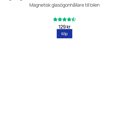
Magnetisk glasögonhållare till bilen
129
kr
Betygsatt
av
4.47
Köp
5