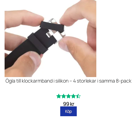
Ögla till klockarmband i silikon – 4 storlekar i samma 8-pack
99
kr
Betygsatt
av
4.47
Köp
5
Den
här
produkten