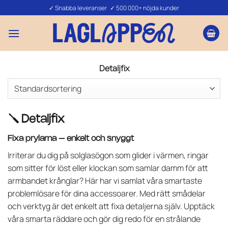
Skip
✓ Snabba leveranser ✓ 500 000+ nöjda kunder
to
content
Detaljfix
🪛 Detaljfix
Fixa prylarna – enkelt och snyggt
Irriterar du dig på solglasögon som glider i värmen, ringar
som sitter för löst eller klockan som samlar damm för att
armbandet krånglar? Här har vi samlat våra smartaste
problemlösare för dina accessoarer. Med rätt smådelar
och verktyg är det enkelt att fixa detaljerna själv. Upptäck
våra smarta räddare och gör dig redo för en strålande