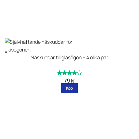
Näskuddar till glasögon – 4 olika par
79
kr
Betygsatt
av
4.25
Köp
5