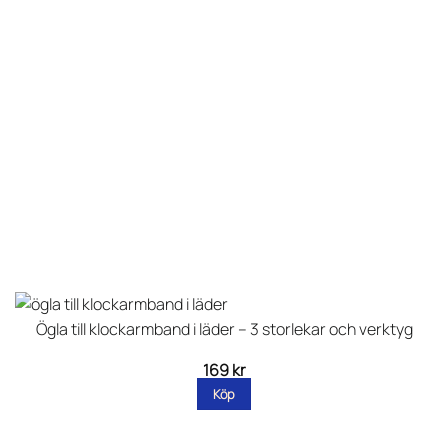
Ögla till klockarmband i läder – 3 storlekar och verktyg
169
kr
Köp
Den
här