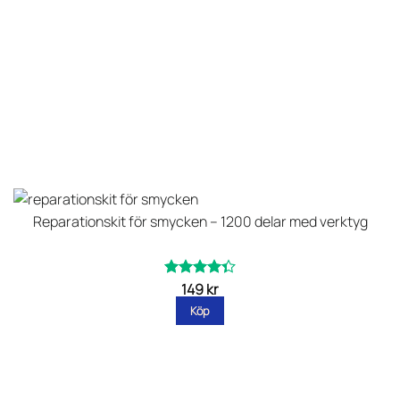
Reparationskit för smycken – 1200 delar med verktyg
149
kr
Betygsatt
av
4.33
Köp
5