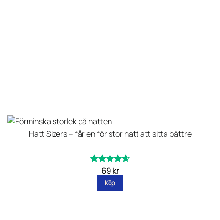
Hatt Sizers – får en för stor hatt att sitta bättre
69
kr
Betygsatt
av 5
4.62
Köp