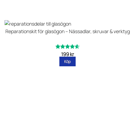
Reparationskit för glasögon – Nässadlar, skruvar & verktyg
199
kr
Betygsatt
av 5
4.57
Köp