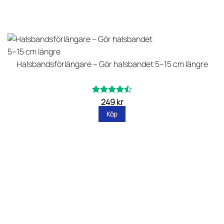
Halsbandsförlängare – Gör halsbandet 5–15 cm längre
249
kr
Betygsatt
av
4.45
Köp
5