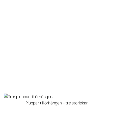
har
flera
varianter.
De
olika
alternativen
kan
väljas
på
produktsidan
Pluppar till örhängen – tre storlekar