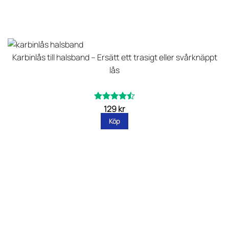
Karbinlås till halsband – Ersätt ett trasigt eller svårknäppt
lås
129
kr
Betygsatt
av 5
4.5
Köp