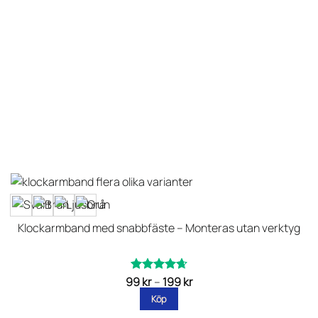
Klockarmband med snabbfäste – Monteras utan verktyg
Prisintervall:
99
kr
–
199
kr
Betygsatt
99 kr
av 5
4.66
Köp
till
199 kr
Den