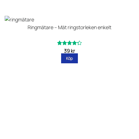
Ringmätare – Mät ringstorleken enkelt
39
kr
Betygsatt
av
4.29
Köp
5