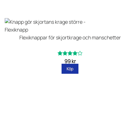
Flexiknappar för skjortkrage och manschetter
99
kr
Betygsatt
av
4.11
Köp
5