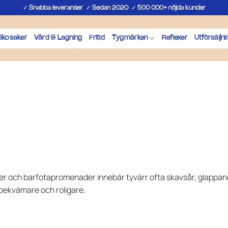
✓
✓
✓
Snabba leveranser
Sedan 2020
500 000+ nöjda kunder
Skosaker
Vård & Lagning
Fritid
Tygmärken
Reflexer
Utförsäljni
och barfotapromenader innebär tyvärr ofta skavsår, glappande hä
bekvämare och roligare.