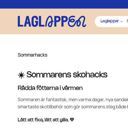
Skip
to
content
Laglappar
Sommarhacks
☀️ Sommarens skohacks
Rädda fötterna i värmen
Sommaren är fantastisk, men varma dagar, nya sandaler 
smartaste skotillbehör som gör sommarens steg både 
Lätt att fixa, lätt att gilla. 💛