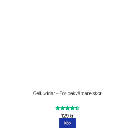
Gelkuddar – För bekvämare skor
129
kr
Betygsatt
av
4.54
Köp
5