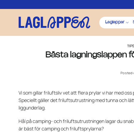
Skip
to
content
Laglappar
TIP
Bästa lagningslappen f
Posted
Vi som gillar friluftsliv vet att flera prylar vi har med 
Speciellt gäller det friluftsutrustning med tunna och l
liggunderlag.
Hål på camping- och friluftsutrustningen lagar du snab
är bäst för camping och friluftsprylarna?