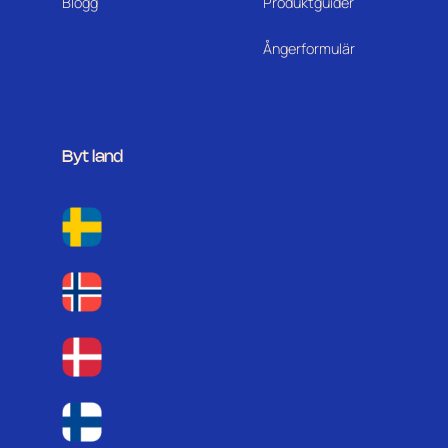
Blogg
Produktguider
Ångerformulär
Byt land