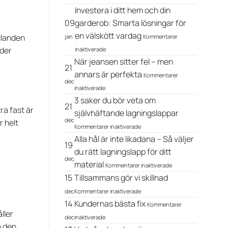
Expertens
–
Investera i ditt hem och din
guide
guide
till
09
garderob: Smarta lösningar för
till
ett
självhäftande
en välskött vardag
ållanden
jan
Kommentarer
perfekt
laglappar
för
resultat:
nder
inaktiverade
Investera
Så
När jeansen sitter fel – men
i
lagar
21
ditt
annars är perfekta
och
Kommentarer
hem
monterar
dec
för
inaktiverade
och
du
När
din
3 saker du bör veta om
som
jeansen
21
garderob:
ett
ra fast är
sitter
självhäftande lagningslappar
Smarta
proffs
fel
dec
r helt
för
lösningar
Kommentarer inaktiverade
–
3
för
men
Alla hål är inte likadana – Så väljer
saker
en
19
annars
du
du rätt lagningslapp för ditt
välskött
är
bör
vardag
dec
för
material
perfekta
Kommentarer inaktiverade
veta
Alla
om
15
Tillsammans gör vi skillnad
hål
självhäftande
för
är
dec
Kommentarer inaktiverade
lagningslappar
Tillsammans
inte
14
Kundernas bästa fix
Kommentarer
gör
likadana
ller
för
vi
–
dec
inaktiverade
Kundernas
skillnad
Så
h den