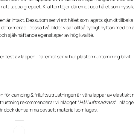
n att tappa greppet. Kraften töjer däremot upp hålet som nyss l
 är intakt. Dessutom ser vi att hålet som lagats sjunkit tillbaka ti
deformerad. Dessa två bilder visar alltså tydligt nyttan med en
t och självhäftande egenskaper av hög kvalité.
er test av lappen. Däremot ser vi hur plasten runtomkring blivit
för camping & friluftsutrustningen är våra lappar av elastiskt m
utrustning rekommenderar vi inlägget “
Hål i luftmadrass
“. Inlägge
en är dock densamma oavsett material som lagas.