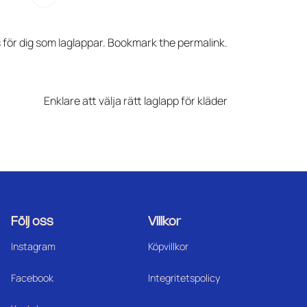
 för dig som laglappar
. Bookmark the
permalink
.
Enklare att välja rätt laglapp för kläder
Följ oss
Villkor
Instagram
Köpvillkor
Facebook
Integritetspolicy