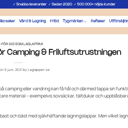
✓
✓
✓
Snabba leveranser
Sedan 2020
500 000+ nöjda kunder
Skosaker
Vård & Lagning
Fritid
Tygmärken
Reflexer
Utförsäljni
S FÖR DIG SOM LAGLAPPAR
ör Camping & Friluftsutrustningen
 on
9 juni, 2021
by
Laglappen.se
oss på camping eller vandring kan få hål och därmed tappa sin funkt
ättare material – exempelvis sovsäckar, tältdukar och uppblåsbar
bast och bäst med självhäftande lagningslappar. Men vilket lag