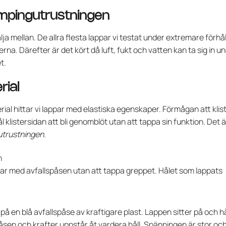
ampingutrustningen
lja mellan. De allra flesta lappar vi testat under extremare förh
erna. Därefter är det kört då luft, fukt och vatten kan ta sig in u
t.
rial
rial hittar vi lappar med elastiska egenskaper. Förmågan att klist
klistersidan att bli genomblöt utan att tappa sin funktion. Det ä
sutrustningen
.
rar med avfallspåsen utan att tappa greppet. Hålet som lappats
 på en blå avfallspåse av kraftigare plast. Lappen sitter på och hå
 påsen och krafter uppstår åt vardera håll. Spänningen är stor oc