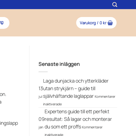
Varukorg /
0
kr
ng
Senaste inläggen
Laga dunjacka och ytterkläder
13
utan strykjärn – guide till
ion.
självhäftande laglappar
jul
Kommentarer
a
för
inaktiverade
Laga
Expertens guide till ett perfekt
dunjacka
och
09
resultat: Så lagar och monterar
ningslapp
ytterkläder
du som ett proffs
jan
Kommentarer
utan
för
strykjärn
inaktiverade