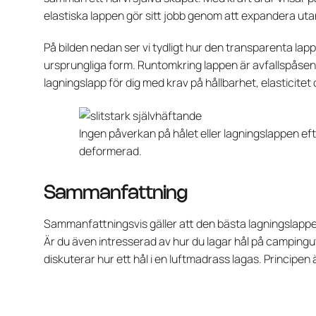
elastiska lappen gör sitt jobb genom att expandera uta
På bilden nedan ser vi tydligt hur den transparenta lappen
ursprungliga form. Runtomkring lappen är avfallspåsen 
lagningslapp för dig med krav på hållbarhet, elasticite
Ingen påverkan på hålet eller lagningslappen eft
deformerad.
Sammanfattning
Sammanfattningsvis gäller att den bästa lagningslappen 
Är du även intresserad av hur du lagar hål på camping
diskuterar hur ett hål i en luftmadrass lagas. Princip