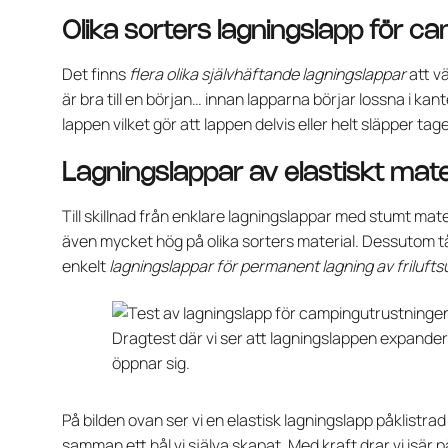
Olika sorters lagningslapp för c
Det finns
flera olika självhäftande lagningslappar
att vä
är bra till en början… innan lapparna börjar lossna i kant
lappen vilket gör att lappen delvis eller helt släpper tage
Lagningslappar av elastiskt mate
Till skillnad från enklare lagningslappar med stumt mate
även mycket hög på olika sorters material. Dessutom tål 
enkelt
lagningslappar för permanent lagning av friluft
Dragtest där vi ser att lagningslappen expande
öppnar sig.
På bilden ovan ser vi en elastisk lagningslapp påklistrad
samman ett hål vi själva skapat. Med kraft drar vi isär