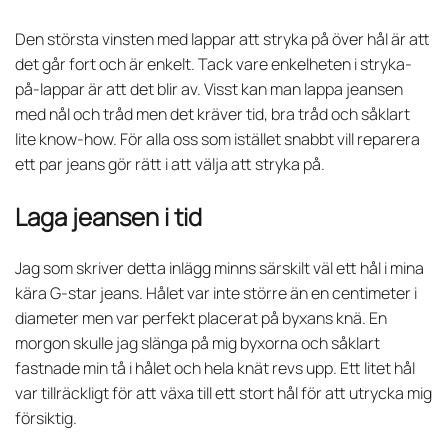
Den största vinsten med lappar att stryka på över hål är att
det går fort och är enkelt. Tack vare enkelheten i stryka-
på-lappar är att det blir av. Visst kan man lappa jeansen
med nål och tråd men det kräver tid, bra tråd och såklart
lite know-how. För alla oss som istället snabbt vill reparera
ett par jeans gör rätt i att välja att stryka på.
Laga jeansen i tid
Jag som skriver detta inlägg minns särskilt väl ett hål i mina
kära G-star jeans. Hålet var inte större än en centimeter i
diameter men var perfekt placerat på byxans knä. En
morgon skulle jag slänga på mig byxorna och såklart
fastnade min tå i hålet och hela knät revs upp. Ett litet hål
var tillräckligt för att växa till ett stort hål för att utrycka mig
försiktig.