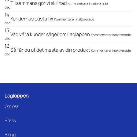
är
veta
hål
en
proffs
för
Tillsammans gör vi skillnad
Kommentarer inaktiverade
perfekta
om
är
välskött
Tillsammans
dec
självhäftande
inte
vardag
gör
14
lagningslappar
likadana
för
vi
Kundernas bästa fix
Kommentarer inaktiverade
–
Kundernas
skillnad
dec
Så
bästa
13
väljer
fix
för
Vad våra kunder säger om Laglappen
Kommentarer inaktiverade
du
Vad
dec
rätt
vår
12
lagningslapp
kun
för
Så får du ut det mesta av din produkt
Kommentarer inaktiverade
för
säg
Så
dec
ditt
om
får
material
Lag
du
ut
det
mes
av
din
pro
Laglappen
Om oss
Press
Blogg