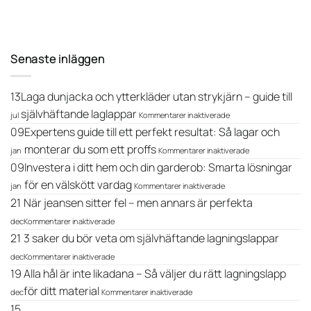
Senaste inläggen
13
Laga dunjacka och ytterkläder utan strykjärn – guide till
för
självhäftande laglappar
jul
Kommentarer inaktiverade
Laga
09
Expertens guide till ett perfekt resultat: Så lagar och
dunjacka
och
för
monterar du som ett proffs
jan
Kommentarer inaktiverade
ytterkläder
Expertens
09
Investera i ditt hem och din garderob: Smarta lösningar
utan
guide
för
strykjärn
till
för en välskött vardag
jan
Kommentarer inaktiverade
Investera
–
ett
21
När jeansen sitter fel – men annars är perfekta
i
guide
perfekt
för
ditt
till
resultat:
dec
Kommentarer inaktiverade
När
hem
självhäftande
Så
21
3 saker du bör veta om självhäftande lagningslappar
jeansen
och
laglappar
lagar
sitter
för
din
och
dec
Kommentarer inaktiverade
fel
3
garderob:
monterar
19
Alla hål är inte likadana – Så väljer du rätt lagningslapp
–
saker
Smarta
du
men
du
för
lösningar
som
för ditt material
dec
Kommentarer inaktiverade
annars
bör
Alla
för
ett
15