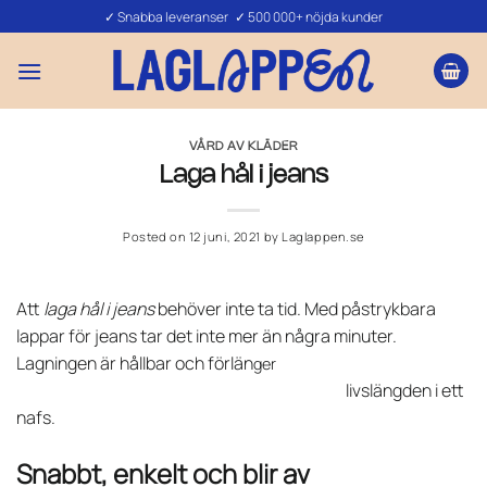
Skip
✓ Snabba leveranser ✓ 500 000+ nöjda kunder
to
content
VÅRD AV KLÄDER
Laga hål i jeans
Posted on
12 juni, 2021
by
Laglappen.se
Att
laga hål i jeans
behöver inte ta tid. Med påstrykbara
lappar för jeans tar det inte mer än några minuter.
Lagningen är hållbar och förlän
ger
livslängden i ett
nafs.
Snabbt, enkelt och blir av