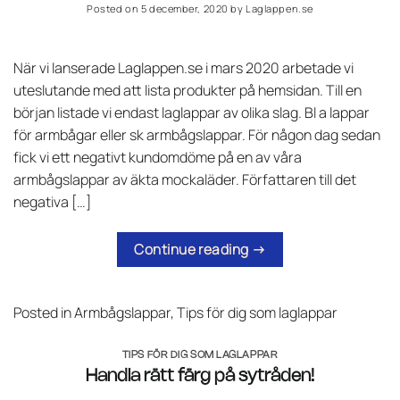
Posted on
5 december, 2020
by
Laglappen.se
När vi lanserade Laglappen.se i mars 2020 arbetade vi
uteslutande med att lista produkter på hemsidan. Till en
början listade vi endast laglappar av olika slag. Bl a lappar
för armbågar eller sk armbågslappar. För någon dag sedan
fick vi ett negativt kundomdöme på en av våra
armbågslappar av äkta mockaläder. Författaren till det
negativa […]
Continue reading
→
Posted in
Armbågslappar
,
Tips för dig som laglappar
TIPS FÖR DIG SOM LAGLAPPAR
Handla rätt färg på sytråden!