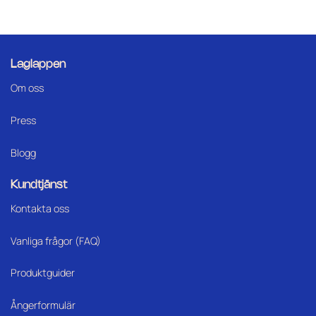
säg
ditt
om
material
Lag
Laglappen
Om oss
Press
Blogg
Kundtjänst
Kontakta oss
Vanliga frågor (FAQ)
Produktguider
Ångerformulär