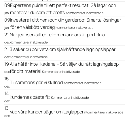
en
Laga
09
Expertens guide till ett perfekt resultat: Så lagar och
skostorlek?
dunjacka
Därför
och
för
monterar du som ett proffs
jan
Kommentarer inaktiverade
kan
ytterkläder
Expertens
09
Investera i ditt hem och din garderob: Smarta lösningar
ena
utan
guide
skon
för
strykjärn
till
för en välskött vardag
jan
Kommentarer inaktiverade
börja
Investera
–
ett
21
När jeansen sitter fel – men annars är perfekta
glappa
i
guide
perfekt
för
ditt
till
resultat:
dec
Kommentarer inaktiverade
När
hem
självhäftande
Så
21
3 saker du bör veta om självhäftande lagningslappar
jeansen
och
laglappar
lagar
sitter
för
din
och
dec
Kommentarer inaktiverade
fel
3
garderob:
monterar
19
Alla hål är inte likadana – Så väljer du rätt lagningslapp
–
saker
Smarta
du
men
du
för
lösningar
som
för ditt material
dec
Kommentarer inaktiverade
annars
bör
Alla
för
ett
15
är
veta
hål
en
proffs
för
Tillsammans gör vi skillnad
Kommentarer inaktiverade
perfekta
om
är
välskött
Tillsammans
dec
självhäftande
inte
vardag
gör
14
lagningslappar
likadana
för
vi
Kundernas bästa fix
Kommentarer inaktiverade
–
Kundernas
skillnad
dec
Så
bästa
13
väljer
fix
för
Vad våra kunder säger om Laglappen
Kommentarer inaktiverade
du
Vad
dec
rätt
vår
lagningslapp
kun
för