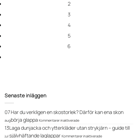
2
3
4
5
6
Senaste inläggen
07
Har du verkligen en skostorlek? Därför kan ena skon
för
börja glappa
aug
Kommentarer inaktiverade
Har
13
Laga dunjacka och ytterkläder utan strykjärn – guide till
du
verkligen
för
självhäftande laglappar
jul
Kommentarer inaktiverade